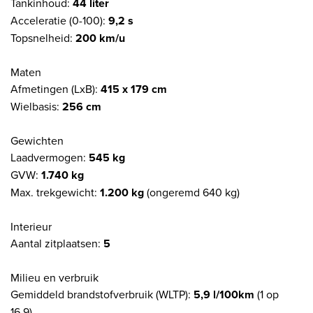
Tankinhoud:
44 liter
Acceleratie (0-100):
9,2 s
Topsnelheid:
200 km/u
Maten
Afmetingen (LxB):
415 x 179 cm
Wielbasis:
256 cm
Gewichten
Laadvermogen:
545 kg
GVW:
1.740 kg
Max. trekgewicht:
1.200 kg
(ongeremd 640 kg)
Interieur
Aantal zitplaatsen:
5
Milieu en verbruik
Gemiddeld brandstofverbruik (WLTP):
5,9 l/100km
(1 op
16,9)