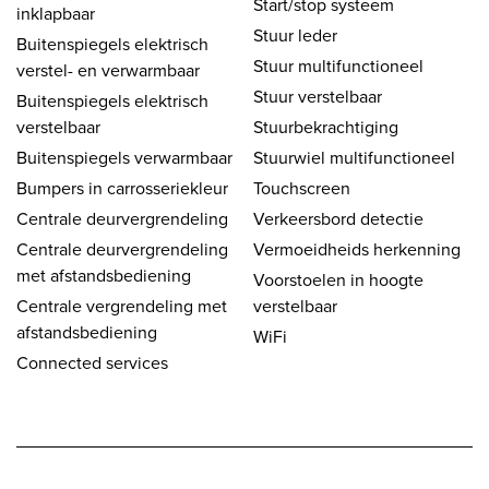
Start/stop systeem
inklapbaar
Stuur leder
Buitenspiegels elektrisch
Stuur multifunctioneel
verstel- en verwarmbaar
Stuur verstelbaar
Buitenspiegels elektrisch
verstelbaar
Stuurbekrachtiging
Buitenspiegels verwarmbaar
Stuurwiel multifunctioneel
Bumpers in carrosseriekleur
Touchscreen
Centrale deurvergrendeling
Verkeersbord detectie
Centrale deurvergrendeling
Vermoeidheids herkenning
met afstandsbediening
Voorstoelen in hoogte
Centrale vergrendeling met
verstelbaar
afstandsbediening
WiFi
Connected services