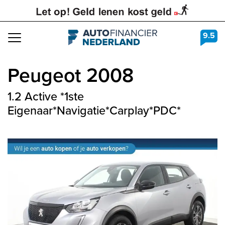
9.5
Navigation
Peugeot
2008
1.2 Active *1ste
Eigenaar*Navigatie*Carplay*PDC*