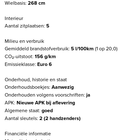
Wielbasis:
268 cm
Interieur
Aantal zitplaatsen:
5
Milieu en verbruik
Gemiddeld brandstofverbruik:
5 l/100km
(1 op 20,0)
CO₂-uitstoot:
156 g/km
Emissieklasse:
Euro 6
Onderhoud, historie en staat
Onderhoudsboekjes:
Aanwezig
Onderhouden volgens voorschriften:
ja
APK:
Nieuwe APK bij aflevering
Algemene staat:
goed
Aantal sleutels:
2 (2 handzenders)
Financiële informatie