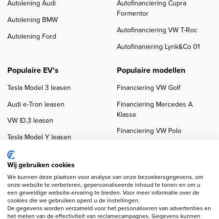
Autolening Audi
Autofinanciering Cupra
Formentor
Autolening BMW
Autofinanciering VW T-Roc
Autolening Ford
Autofinaniering Lynk&Co 01
Populaire EV's
Populaire modellen
Tesla Model 3 leasen
Financiering VW Golf
Audi e-Tron leasen
Financiering Mercedes A
Klasse
VW ID.3 leasen
Financiering VW Polo
Tesla Model Y leasen
Financiering BMW 3-Serie
VW ID.4 leasen
Financiering Audi A3
Wij gebruiken cookies
We kunnen deze plaatsen voor analyse van onze bezoekersgegevens, om
onze website te verbeteren, gepersonaliseerde inhoud te tonen en om u
een geweldige website-ervaring te bieden. Voor meer informatie over de
cookies die we gebruiken opent u de instellingen.
De gegevens worden verzameld voor het personaliseren van advertenties en
het meten van de effectiviteit van reclamecampagnes. Gegevens kunnen