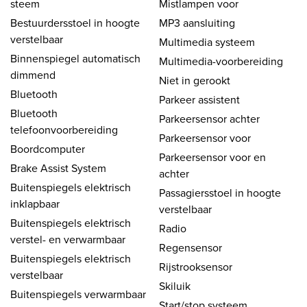
steem
Mistlampen voor
Bestuurdersstoel in hoogte
MP3 aansluiting
verstelbaar
Multimedia systeem
Binnenspiegel automatisch
Multimedia-voorbereiding
dimmend
Niet in gerookt
Bluetooth
Parkeer assistent
Bluetooth
Parkeersensor achter
telefoonvoorbereiding
Parkeersensor voor
Boordcomputer
Parkeersensor voor en
Brake Assist System
achter
Buitenspiegels elektrisch
Passagiersstoel in hoogte
inklapbaar
verstelbaar
Buitenspiegels elektrisch
Radio
verstel- en verwarmbaar
Regensensor
Buitenspiegels elektrisch
Rijstrooksensor
verstelbaar
Skiluik
Buitenspiegels verwarmbaar
Start/stop systeem