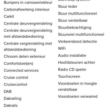
Bumpers in carrosseriekleur
Stuur leder
Carbonafwerking interieur
Stuur multifunctioneel
Carkit
Stuur verstelbaar
Centrale deurvergrendeling
Stuurbekrachtiging
Centrale deurvergrendeling
Stuurwiel multifunctioneel
met afstandsbediening
Verkeersbord detectie
Centrale vergrendeling met
WiFi
afstandsbediening
Audio installatie
Chroom delen exterieur
Hoofdsteunen achter
Comfortstoel(en)
Radio CD speler
Connected services
Touchscreen
Cruise control
Voorstoelen in hoogte
Cruisecontrol
verstelbaar
DAB
Voorstoelen verwarmd
Dakrailing
Dakrails