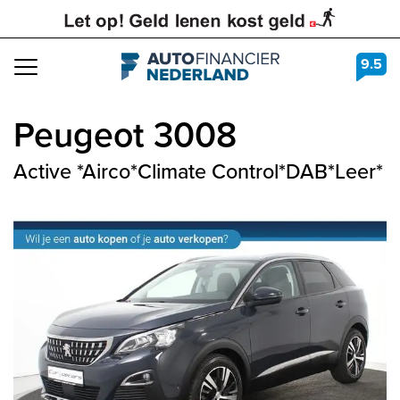
9.5
Navigation
Peugeot
3008
Active *Airco*Climate Control*DAB*Leer*