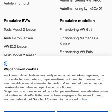
Autofinanciering VW T-Roc
Autolening Ford
Autofinaniering Lynk&Co 01
Populaire EV's
Populaire modellen
Tesla Model 3 leasen
Financiering VW Golf
Audi e-Tron leasen
Financiering Mercedes A
Klasse
VW ID.3 leasen
Financiering VW Polo
Tesla Model Y leasen
Financiering BMW 3-Serie
VW ID.4 leasen
Financiering Audi A3
Wij gebruiken cookies
We kunnen deze plaatsen voor analyse van onze bezoekersgegevens, om
onze website te verbeteren, gepersonaliseerde inhoud te tonen en om u
een geweldige website-ervaring te bieden. Voor meer informatie over de
cookies die we gebruiken opent u de instellingen.
De gegevens worden verzameld voor het personaliseren van advertenties en
het meten van de effectiviteit van reclamecampagnes. Gegevens kunnen
worden gedeeld met Google LLC, meer informatie vindt u
hier
.
Copyright navigation
Privacy verklaring
Cookieverklaring
Disclaimer
Klanten beoordelingen
Autobedrijven