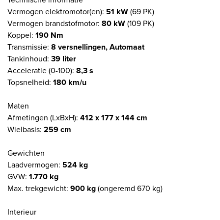
Vermogen elektromotor(en):
51 kW
(69 PK)
Vermogen brandstofmotor:
80 kW
(109 PK)
Koppel:
190 Nm
Transmissie:
8 versnellingen, Automaat
Tankinhoud:
39 liter
Acceleratie (0-100):
8,3 s
Topsnelheid:
180 km/u
Maten
Afmetingen (LxBxH):
412 x 177 x 144 cm
Wielbasis:
259 cm
Gewichten
Laadvermogen:
524 kg
GVW:
1.770 kg
Max. trekgewicht:
900 kg
(ongeremd 670 kg)
Interieur