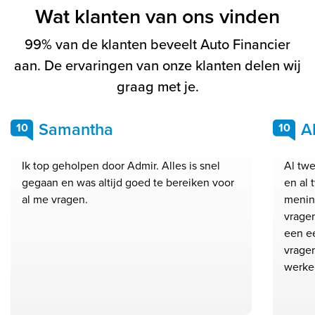
Wat klanten van ons vinden
99% van de klanten beveelt Auto Financier
aan. De ervaringen van onze klanten delen wij
graag met je.
Samantha
A
10
10
Ik top geholpen door Admir. Alles is snel
Al twe
gegaan en was altijd goed te bereiken voor
en al 
al me vragen.
mening
vrage
een ee
vragen
werke