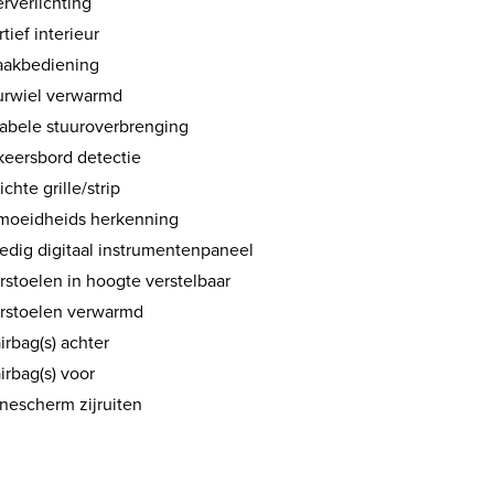
rverlichting
tief interieur
aakbediening
urwiel verwarmd
iabele stuuroverbrenging
keersbord detectie
ichte grille/strip
moeidheids herkenning
ledig digitaal instrumentenpaneel
rstoelen in hoogte verstelbaar
rstoelen verwarmd
airbag(s) achter
airbag(s) voor
nescherm zijruiten