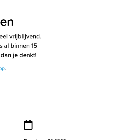
ten
el vrijblijvend.
 al binnen 15
 dan je denkt!
pp
.