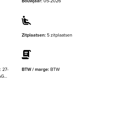
Bouwjaar:
05-2026
Zitplaatsen:
5 zitplaatsen
: 27-
BTW / marge:
BTW
AG
anden