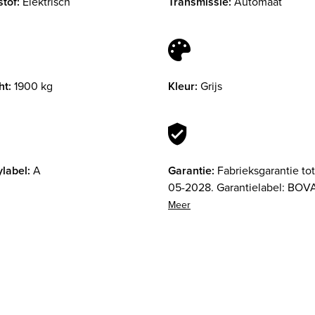
tof:
Elektrisch
Transmissie:
Automaat
ht:
1900 kg
Kleur:
Grijs
label:
A
Garantie:
Fabrieksgarantie tot
05-2028. Garantielabel: BOV
Garantie (12 maanden). 12 ma
garantie