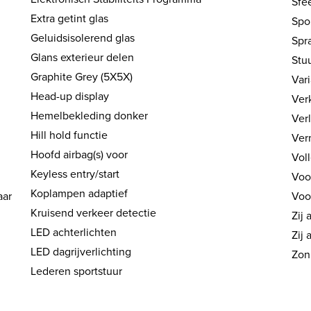
Sfee
Extra getint glas
Spor
Geluidsisolerend glas
Spr
Glans exterieur delen
Stu
Graphite Grey (5X5X)
Var
Head-up display
Ver
Hemelbekleding donker
Verl
Hill hold functie
Ver
Hoofd airbag(s) voor
Vol
Keyless entry/start
Voo
Koplampen adaptief
aar
Voo
Kruisend verkeer detectie
Zij 
LED achterlichten
Zij 
LED dagrijverlichting
Zon
Lederen sportstuur