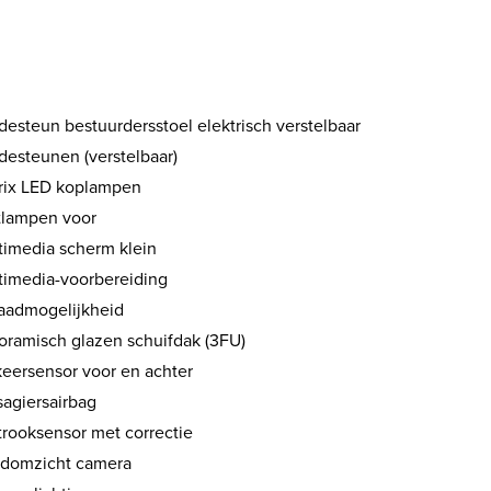
desteun bestuurdersstoel elektrisch verstelbaar
desteunen (verstelbaar)
rix LED koplampen
tlampen voor
timedia scherm klein
timedia-voorbereiding
aadmogelijkheid
oramisch glazen schuifdak (3FU)
keersensor voor en achter
sagiersairbag
trooksensor met correctie
domzicht camera