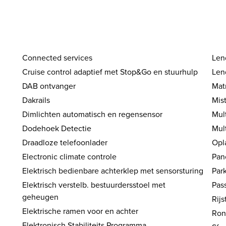
Connected services
Len
Cruise control adaptief met Stop&Go en stuurhulp
Len
DAB ontvanger
Mat
Dakrails
Mis
Dimlichten automatisch en regensensor
Mul
Dodehoek Detectie
Mul
Draadloze telefoonlader
Opl
Electronic climate controle
Pan
Elektrisch bedienbare achterklep met sensorsturing
Par
Elektrisch verstelb. bestuurdersstoel met
Pas
geheugen
Rijs
Elektrische ramen voor en achter
Ron
Elektronisch Stabiliteits Programma