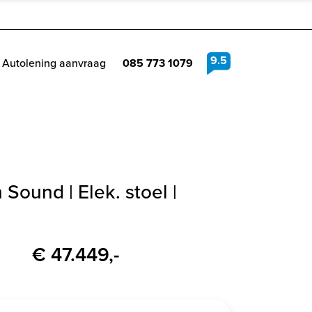
9.5
Autolening aanvraag
085 773 1079
Sound | Elek. stoel |
€ 47.449,-