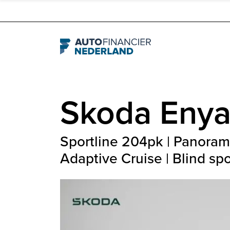
Navigation
Skoda
Eny
Sportline 204pk | Panorama
Adaptive Cruise | Blind sp