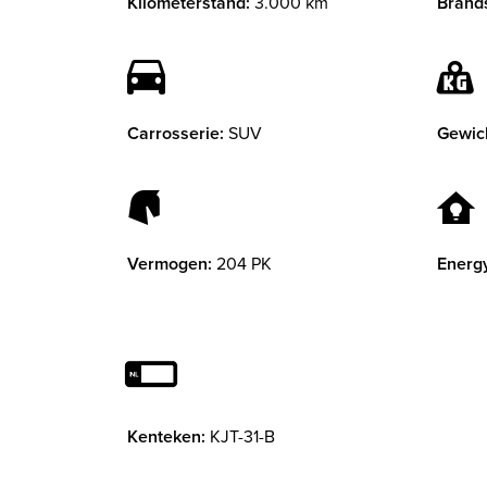
Kilometerstand:
3.000 km
Brands
Carrosserie:
SUV
Gewic
Vermogen:
204 PK
Energy
Kenteken:
KJT-31-B