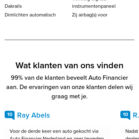
Dakrails
instrumentenpaneel
Dimlichten automatisch
Zij airbag(s) voor
Wat klanten van ons vinden
99% van de klanten beveelt Auto Financier
aan. De ervaringen van onze klanten delen wij
graag met je.
Ray Abels
R
10
10
Voor de derde keer een auto gekocht via
Nadat
Auto Financier Nederland en zeer tevreden
dealer