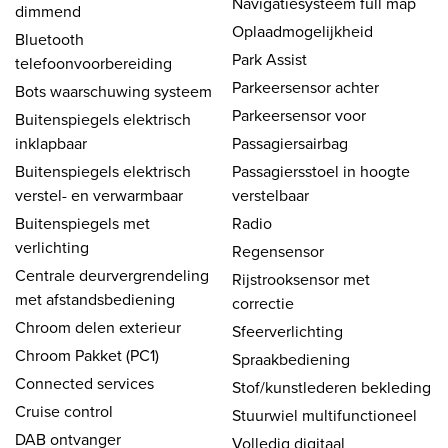
Navigatiesysteem full map
dimmend
Oplaadmogelijkheid
Bluetooth
Park Assist
telefoonvoorbereiding
Parkeersensor achter
Bots waarschuwing systeem
Parkeersensor voor
Buitenspiegels elektrisch
inklapbaar
Passagiersairbag
Buitenspiegels elektrisch
Passagiersstoel in hoogte
verstel- en verwarmbaar
verstelbaar
Buitenspiegels met
Radio
verlichting
Regensensor
Centrale deurvergrendeling
Rijstrooksensor met
met afstandsbediening
correctie
Chroom delen exterieur
Sfeerverlichting
Chroom Pakket (PC1)
Spraakbediening
Connected services
Stof/kunstlederen bekleding
Cruise control
Stuurwiel multifunctioneel
DAB ontvanger
Volledig digitaal