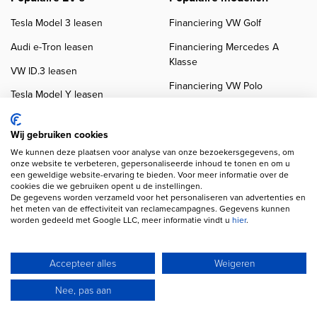
Tesla Model 3 leasen
Financiering VW Golf
Audi e-Tron leasen
Financiering Mercedes A
Klasse
VW ID.3 leasen
Financiering VW Polo
Tesla Model Y leasen
Financiering BMW 3-Serie
VW ID.4 leasen
Financiering Audi A3
Wij gebruiken cookies
We kunnen deze plaatsen voor analyse van onze bezoekersgegevens, om
onze website te verbeteren, gepersonaliseerde inhoud te tonen en om u
een geweldige website-ervaring te bieden. Voor meer informatie over de
cookies die we gebruiken opent u de instellingen.
De gegevens worden verzameld voor het personaliseren van advertenties en
het meten van de effectiviteit van reclamecampagnes. Gegevens kunnen
worden gedeeld met Google LLC, meer informatie vindt u
hier
.
Copyright navigation
Privacy verklaring
Cookieverklaring
Disclaimer
Klanten beoordelingen
Autobedrijven
Accepteer alles
Weigeren
Wij gebruiken AI voor afbeeldingen en teksten
Nee, pas aan
© 2026 Autofinancier
Powered by 1FS.nl