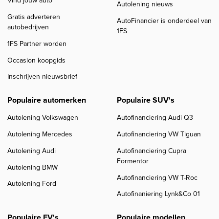
Vind jouw auto
Autolening nieuws
Gratis adverteren
AutoFinancier is onderdeel van
autobedrijven
1FS
1FS Partner worden
Occasion koopgids
Inschrijven nieuwsbrief
Populaire automerken
Populaire SUV's
Autolening Volkswagen
Autofinanciering Audi Q3
Autolening Mercedes
Autofinanciering VW Tiguan
Autolening Audi
Autofinanciering Cupra
Formentor
Autolening BMW
Autofinanciering VW T-Roc
Autolening Ford
Autofinaniering Lynk&Co 01
Populaire EV's
Populaire modellen