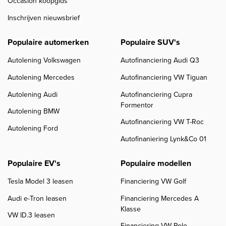
Occasion koopgids
Inschrijven nieuwsbrief
Populaire automerken
Populaire SUV's
Autolening Volkswagen
Autofinanciering Audi Q3
Autolening Mercedes
Autofinanciering VW Tiguan
Autolening Audi
Autofinanciering Cupra
Formentor
Autolening BMW
Autofinanciering VW T-Roc
Autolening Ford
Autofinaniering Lynk&Co 01
Populaire EV's
Populaire modellen
Tesla Model 3 leasen
Financiering VW Golf
Audi e-Tron leasen
Financiering Mercedes A
Klasse
VW ID.3 leasen
Financiering VW Polo