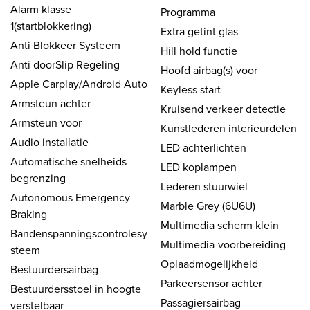
Alarm klasse
Programma
1(startblokkering)
Extra getint glas
Anti Blokkeer Systeem
Hill hold functie
Anti doorSlip Regeling
Hoofd airbag(s) voor
Apple Carplay/Android Auto
Keyless start
Armsteun achter
Kruisend verkeer detectie
Armsteun voor
Kunstlederen interieurdelen
Audio installatie
LED achterlichten
Automatische snelheids
LED koplampen
begrenzing
Lederen stuurwiel
Autonomous Emergency
Marble Grey (6U6U)
Braking
Multimedia scherm klein
Bandenspanningscontrolesy
Multimedia-voorbereiding
steem
Oplaadmogelijkheid
Bestuurdersairbag
Parkeersensor achter
Bestuurdersstoel in hoogte
Passagiersairbag
verstelbaar