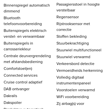
Passagiersstoel in hoogte
Binnenspiegel automatisch
verstelbaar
dimmend
Regensensor
Bluetooth
telefoonvoorbereiding
Rijstrooksensor met
correctie
Buitenspiegels elektrisch
verstel- en verwarmbaar
Stoffen bekleding
Buitenspiegels in
Stuurbekrachtiging
carrosseriekleur
Stuurwiel multifunctioneel
Centrale deurvergrendeling
Stuurwiel verwarmd
met afstandsbediening
Verkeersbord detectie
Comfortstoel(en)
Vermoeidheids herkenning
Connected services
Volledig digitaal
Cruise control adaptief
instrumentenpaneel
DAB ontvanger
Voorstoelen verwarmd
Dakrails
WiFi voorbereiding
Dakspoiler
Zij airbag(s) voor