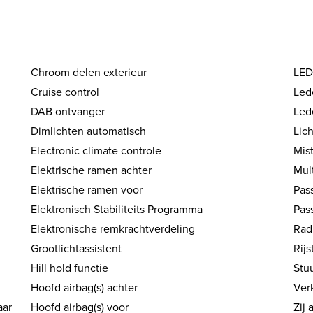
Chroom delen exterieur
LED 
Cruise control
Led
DAB ontvanger
Led
Dimlichten automatisch
Lic
Electronic climate controle
Mis
Elektrische ramen achter
Mul
Elektrische ramen voor
Pas
Elektronisch Stabiliteits Programma
Pass
Elektronische remkrachtverdeling
Rad
Grootlichtassistent
Rij
Hill hold functie
Stu
Hoofd airbag(s) achter
Ver
aar
Hoofd airbag(s) voor
Zij 