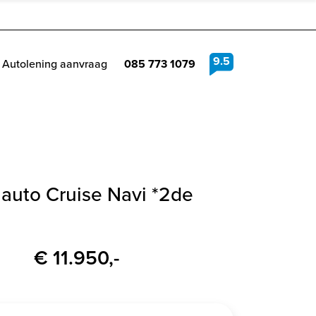
9.5
Autolening aanvraag
085 773 1079
 auto Cruise Navi *2de
€ 11.950,-