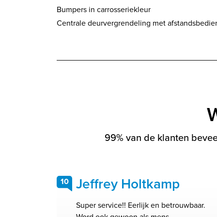
Bumpers in carrosseriekleur
Centrale deurvergrendeling met afstandsbedie
W
99% van de klanten beveel
Jeffrey Holtkamp
10
Super service!! Eerlijk en betrouwbaar.
Word ook gewoon als mens