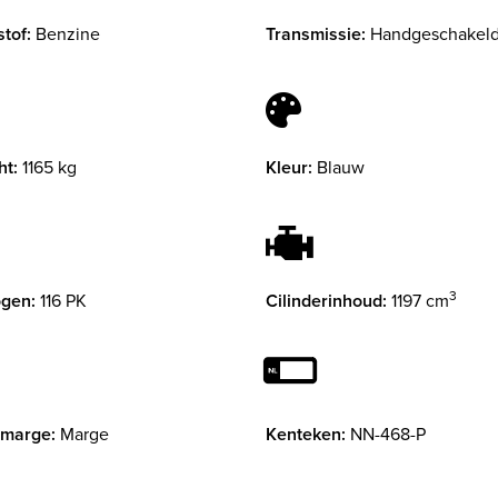
tof:
Benzine
Transmissie:
Handgeschakel
ht:
1165 kg
Kleur:
Blauw
3
gen:
116 PK
Cilinderinhoud:
1197 cm
 marge:
Marge
Kenteken:
NN-468-P