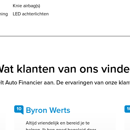
Knie airbag(s)
ning
LED achterlichten
at klanten van ons vind
t Auto Financier aan. De ervaringen van onze klant
Byron Werts
10
1
Altijd vriendelijk en bereid je te
helpen. Ik ben goed begeleid door