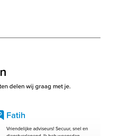
en
en delen wij graag met je.
Fatih
0
Vriendelijke adviseurs! Secuur, snel en
dienstverlenend. Ik heb woensdag