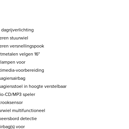
dagrijverlichting
eren stuurwiel
eren versnellingspook
htmetalen velgen 16"
tlampen voor
timedia-voorbereiding
sagiersairbag
agiersstoel in hoogte verstelbaar
io-CD/MP3 speler
strooksensor
urwiel multifunctioneel
keersbord detectie
airbag(s) voor