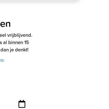
ten
el vrijblijvend.
 al binnen 15
 dan je denkt!
pp
.