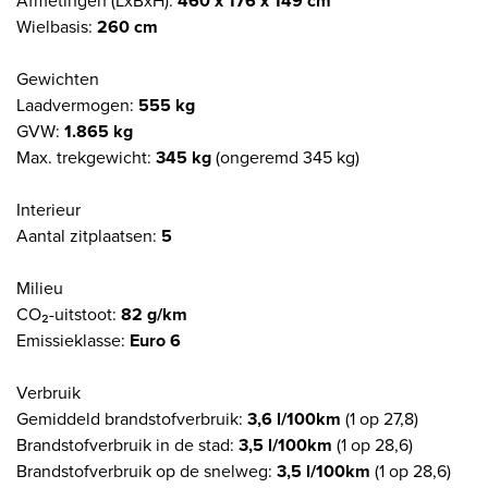
Afmetingen (LxBxH):
460 x 176 x 149 cm
Wielbasis:
260 cm
Gewichten
Laadvermogen:
555 kg
GVW:
1.865 kg
Max. trekgewicht:
345 kg
(ongeremd 345 kg)
Interieur
Aantal zitplaatsen:
5
Milieu
CO₂-uitstoot:
82 g/km
Emissieklasse:
Euro 6
Verbruik
Gemiddeld brandstofverbruik:
3,6 l/100km
(1 op 27,8)
Brandstofverbruik in de stad:
3,5 l/100km
(1 op 28,6)
Brandstofverbruik op de snelweg:
3,5 l/100km
(1 op 28,6)