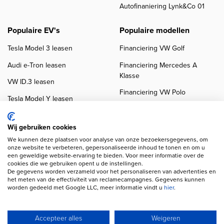
Autofinaniering Lynk&Co 01
Populaire EV's
Populaire modellen
Tesla Model 3 leasen
Financiering VW Golf
Audi e-Tron leasen
Financiering Mercedes A
Klasse
VW ID.3 leasen
Financiering VW Polo
Tesla Model Y leasen
Financiering BMW 3-Serie
VW ID.4 leasen
Financiering Audi A3
Wij gebruiken cookies
We kunnen deze plaatsen voor analyse van onze bezoekersgegevens, om
onze website te verbeteren, gepersonaliseerde inhoud te tonen en om u
een geweldige website-ervaring te bieden. Voor meer informatie over de
cookies die we gebruiken opent u de instellingen.
De gegevens worden verzameld voor het personaliseren van advertenties en
het meten van de effectiviteit van reclamecampagnes. Gegevens kunnen
worden gedeeld met Google LLC, meer informatie vindt u
hier
.
Copyright navigation
Privacy verklaring
Cookieverklaring
Disclaimer
Klanten beoordelingen
Autobedrijven
Accepteer alles
Weigeren