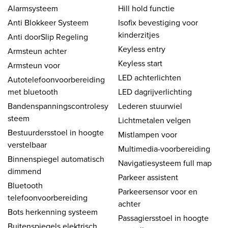
Alarmsysteem
Hill hold functie
Anti Blokkeer Systeem
Isofix bevestiging voor
kinderzitjes
Anti doorSlip Regeling
Keyless entry
Armsteun achter
Keyless start
Armsteun voor
LED achterlichten
Autotelefoonvoorbereiding
met bluetooth
LED dagrijverlichting
Bandenspanningscontrolesy
Lederen stuurwiel
steem
Lichtmetalen velgen
Bestuurdersstoel in hoogte
Mistlampen voor
verstelbaar
Multimedia-voorbereiding
Binnenspiegel automatisch
Navigatiesysteem full map
dimmend
Parkeer assistent
Bluetooth
Parkeersensor voor en
telefoonvoorbereiding
achter
Bots herkenning systeem
Passagiersstoel in hoogte
Buitenspiegels elektrisch