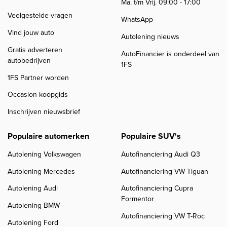
Ma. t/m Vrij. 09:00 - 17:00
Veelgestelde vragen
WhatsApp
Vind jouw auto
Autolening nieuws
Gratis adverteren
AutoFinancier is onderdeel van
autobedrijven
1FS
1FS Partner worden
Occasion koopgids
Inschrijven nieuwsbrief
Populaire automerken
Populaire SUV's
Autolening Volkswagen
Autofinanciering Audi Q3
Autolening Mercedes
Autofinanciering VW Tiguan
Autolening Audi
Autofinanciering Cupra
Formentor
Autolening BMW
Autofinanciering VW T-Roc
Autolening Ford