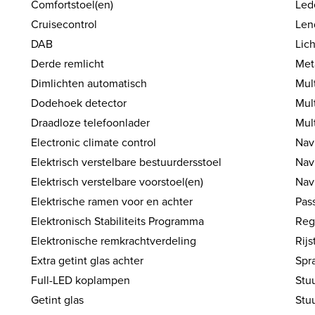
Comfortstoel(en)
Led
Cruisecontrol
Len
DAB
Lic
Derde remlicht
Met
Dimlichten automatisch
Mul
Dodehoek detector
Mul
Draadloze telefoonlader
Mul
Electronic climate control
Nav
Elektrisch verstelbare bestuurdersstoel
Nav
Elektrisch verstelbare voorstoel(en)
Nav
Elektrische ramen voor en achter
Pass
Elektronisch Stabiliteits Programma
Reg
Elektronische remkrachtverdeling
Rij
Extra getint glas achter
Spr
Full-LED koplampen
Stu
Getint glas
Stuu