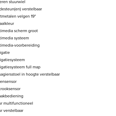
eren stuurwiel
desteun(en) verstelbaar
htmetalen velgen 19"
aalkleur
timedia scherm groot
timedia systeem
timedia-voorbereiding
igatie
igatiesysteem
igatiesysteem full map
agiersstoel in hoogte verstelbaar
ensensor
strooksensor
aakbediening
ur multifunctioneel
r verstelbaar