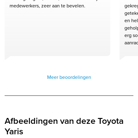
medewerkers, zeer aan te bevelen.
gekre
geteke
en he
gehol
erg so
aanra
Meer beoordelingen
Afbeeldingen van deze Toyota
Yaris