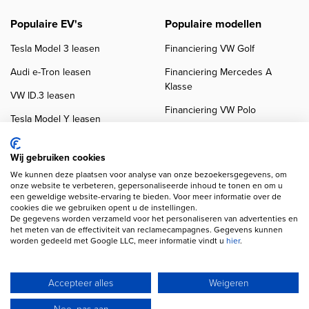
Populaire EV's
Populaire modellen
Tesla Model 3 leasen
Financiering VW Golf
Audi e-Tron leasen
Financiering Mercedes A
Klasse
VW ID.3 leasen
Financiering VW Polo
Tesla Model Y leasen
Financiering BMW 3-Serie
VW ID.4 leasen
Financiering Audi A3
Wij gebruiken cookies
We kunnen deze plaatsen voor analyse van onze bezoekersgegevens, om
onze website te verbeteren, gepersonaliseerde inhoud te tonen en om u
een geweldige website-ervaring te bieden. Voor meer informatie over de
cookies die we gebruiken opent u de instellingen.
De gegevens worden verzameld voor het personaliseren van advertenties en
het meten van de effectiviteit van reclamecampagnes. Gegevens kunnen
worden gedeeld met Google LLC, meer informatie vindt u
hier
.
Copyright navigation
Privacy verklaring
Cookieverklaring
Disclaimer
Klanten beoordelingen
Autobedrijven
Accepteer alles
Weigeren
Wij gebruiken AI voor afbeeldingen en teksten
Nee, pas aan