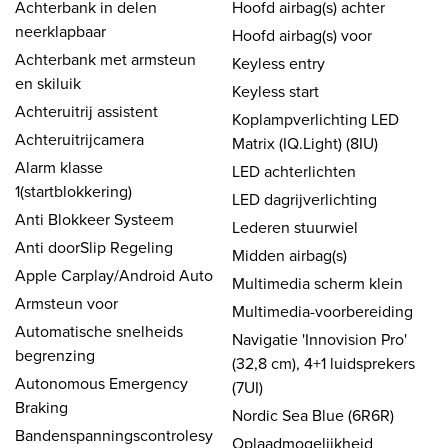
Achterbank in delen
Hoofd airbag(s) achter
neerklapbaar
Hoofd airbag(s) voor
Achterbank met armsteun
Keyless entry
en skiluik
Keyless start
Achteruitrij assistent
Koplampverlichting LED
Achteruitrijcamera
Matrix (IQ.Light) (8IU)
Alarm klasse
LED achterlichten
1(startblokkering)
LED dagrijverlichting
Anti Blokkeer Systeem
Lederen stuurwiel
Anti doorSlip Regeling
Midden airbag(s)
Apple Carplay/Android Auto
Multimedia scherm klein
Armsteun voor
Multimedia-voorbereiding
Automatische snelheids
Navigatie 'Innovision Pro'
begrenzing
(32,8 cm), 4+1 luidsprekers
Autonomous Emergency
(7UI)
Braking
Nordic Sea Blue (6R6R)
Bandenspanningscontrolesy
Oplaadmogelijkheid