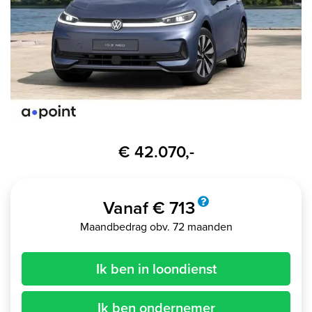
€ 42.070,-
Vanaf € 713
Maandbedrag obv. 72 maanden
Ik ben in loondienst
Ik ben ondernemer