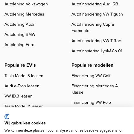
Autolening Volkswagen
Autofinanciering Audi Q3
Autolening Mercedes
Autofinanciering VW Tiguan
Autolening Audi
Autofinanciering Cupra
Formentor
Autolening BMW
Autofinanciering VW T-Roc
Autolening Ford
Autofinaniering Lynk&Co 01
Populaire EV's
Populaire modellen
Tesla Model 3 leasen
Financiering VW Golf
Audi e-Tron leasen
Financiering Mercedes A
Klasse
VW ID.3 leasen
Financiering VW Polo
Tesla Model Y leasen
Financiering BMW 3-Serie
VW ID.4 leasen
Financiering Audi A3
Wij gebruiken cookies
We kunnen deze plaatsen voor analyse van onze bezoekersgegevens, om