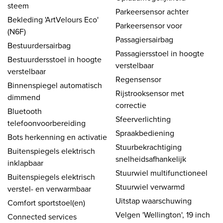
steem
Parkeersensor achter
Bekleding 'ArtVelours Eco'
Parkeersensor voor
(N6F)
Passagiersairbag
Bestuurdersairbag
Passagiersstoel in hoogte
Bestuurdersstoel in hoogte
verstelbaar
verstelbaar
Regensensor
Binnenspiegel automatisch
Rijstrooksensor met
dimmend
correctie
Bluetooth
Sfeerverlichting
telefoonvoorbereiding
Spraakbediening
Bots herkenning en activatie
Stuurbekrachtiging
Buitenspiegels elektrisch
snelheidsafhankelijk
inklapbaar
Stuurwiel multifunctioneel
Buitenspiegels elektrisch
Stuurwiel verwarmd
verstel- en verwarmbaar
Uitstap waarschuwing
Comfort sportstoel(en)
Velgen 'Wellington', 19 inch
Connected services