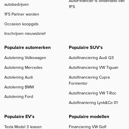
AutoFinancier is onderdeel van
autobedrijven
1FS
1FS Partner worden
Occasion koopgids
Inschrijven nieuwsbrief
Populaire automerken
Populaire SUV's
Autolening Volkswagen
Autofinanciering Audi Q3
Autolening Mercedes
Autofinanciering VW Tiguan
Autolening Audi
Autofinanciering Cupra
Formentor
Autolening BMW
Autofinanciering VW T-Roc
Autolening Ford
Autofinaniering Lynk&Co 01
Populaire EV's
Populaire modellen
Tesla Model 3 leasen
Financiering VW Golf