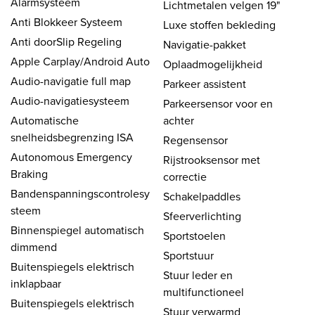
Alarmsysteem
Lichtmetalen velgen 19"
Anti Blokkeer Systeem
Luxe stoffen bekleding
Anti doorSlip Regeling
Navigatie-pakket
Apple Carplay/Android Auto
Oplaadmogelijkheid
Audio-navigatie full map
Parkeer assistent
Audio-navigatiesysteem
Parkeersensor voor en
Automatische
achter
snelheidsbegrenzing ISA
Regensensor
Autonomous Emergency
Rijstrooksensor met
Braking
correctie
Bandenspanningscontrolesy
Schakelpaddles
steem
Sfeerverlichting
Binnenspiegel automatisch
Sportstoelen
dimmend
Sportstuur
Buitenspiegels elektrisch
Stuur leder en
inklapbaar
multifunctioneel
Buitenspiegels elektrisch
Stuur verwarmd