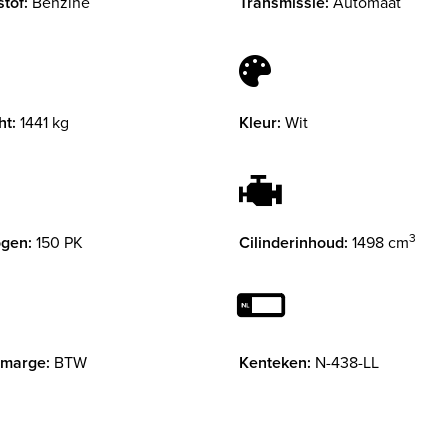
tof:
Benzine
Transmissie:
Automaat
ht:
1441 kg
Kleur:
Wit
3
gen:
150 PK
Cilinderinhoud:
1498 cm
 marge:
BTW
Kenteken:
N-438-LL