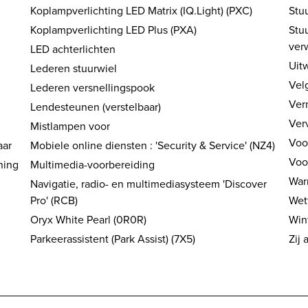
Koplampverlichting LED Matrix (IQ.Light) (PXC)
Stu
Koplampverlichting LED Plus (PXA)
Stuu
ver
LED achterlichten
Uitw
Lederen stuurwiel
Velg
Lederen versnellingspook
Ver
Lendesteunen (verstelbaar)
Ver
Mistlampen voor
Voo
aar
Mobiele online diensten : 'Security & Service' (NZ4)
Voo
ning
Multimedia-voorbereiding
War
Navigatie, radio- en multimediasysteem 'Discover
Pro' (RCB)
Wett
Oryx White Pearl (0R0R)
Win
Parkeerassistent (Park Assist) (7X5)
Zij 