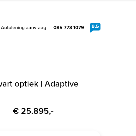
9.5
Autolening aanvraag
085 773 1079
wart optiek | Adaptive
€ 25.895,-