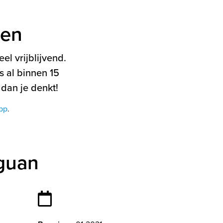
ten
el vrijblijvend.
 al binnen 15
 dan je denkt!
pp
.
guan