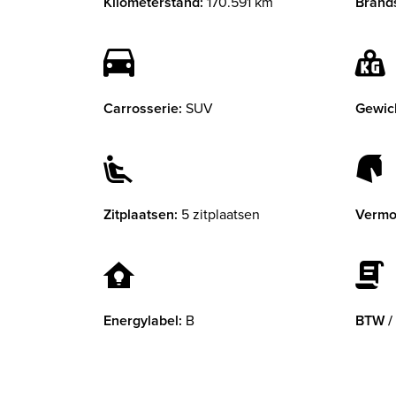
Kilometerstand:
170.591 km
Brands
Carrosserie:
SUV
Gewic
Zitplaatsen:
5 zitplaatsen
Vermo
Energylabel:
B
BTW /