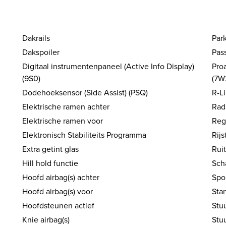
Dakrails
Par
Dakspoiler
Pas
Digitaal instrumentenpaneel (Active Info Display)
Pro
(9S0)
(7W
Dodehoeksensor (Side Assist) (PSQ)
R-L
Elektrische ramen achter
Rad
Elektrische ramen voor
Reg
Elektronisch Stabiliteits Programma
Rijs
Extra getint glas
Rui
Hill hold functie
Sch
Hoofd airbag(s) achter
Spo
Hoofd airbag(s) voor
Sta
Hoofdsteunen actief
Stuu
Knie airbag(s)
Stu