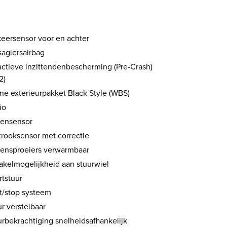
keersensor voor en achter
sagiersairbag
actieve inzittendenbescherming (Pre-Crash)
2)
ine exterieurpakket Black Style (WBS)
io
ensensor
trooksensor met correctie
tensproeiers verwarmbaar
akelmogelijkheid aan stuurwiel
rtstuur
rt/stop systeem
r verstelbaar
urbekrachtiging snelheidsafhankelijk