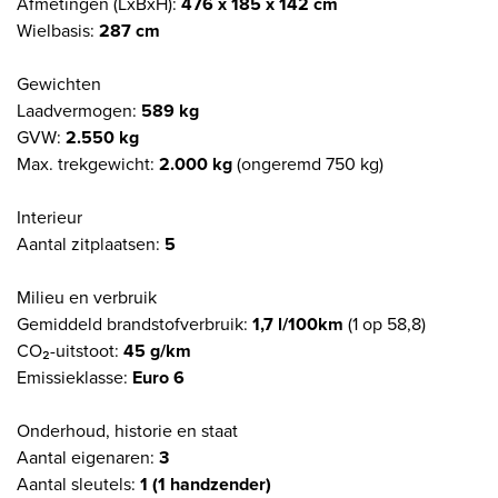
Afmetingen (LxBxH):
476 x 185 x 142 cm
Wielbasis:
287 cm
Gewichten
Laadvermogen:
589 kg
GVW:
2.550 kg
Max. trekgewicht:
2.000 kg
(ongeremd 750 kg)
Interieur
Aantal zitplaatsen:
5
Milieu en verbruik
Gemiddeld brandstofverbruik:
1,7 l/100km
(1 op 58,8)
CO₂-uitstoot:
45 g/km
Emissieklasse:
Euro 6
Onderhoud, historie en staat
Aantal eigenaren:
3
Aantal sleutels:
1 (1 handzender)