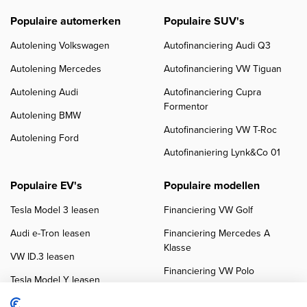
Populaire automerken
Populaire SUV's
Autolening Volkswagen
Autofinanciering Audi Q3
Autolening Mercedes
Autofinanciering VW Tiguan
Autolening Audi
Autofinanciering Cupra
Formentor
Autolening BMW
Autofinanciering VW T-Roc
Autolening Ford
Autofinaniering Lynk&Co 01
Populaire EV's
Populaire modellen
Tesla Model 3 leasen
Financiering VW Golf
Audi e-Tron leasen
Financiering Mercedes A
Klasse
VW ID.3 leasen
Financiering VW Polo
Tesla Model Y leasen
Financiering BMW 3-Serie
VW ID.4 leasen