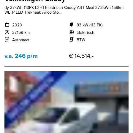
dy 37kWh 113PK L2H1 Elektrisch Caddy ABT Maxi 37,3kWh 159km
WLTP LED Trekhaak Airco Sto...
2020
83 kW (113 PK)
37.159 km
Elektrisch
Automaat
BTW
v.a. 246 p/m
€ 14.514,-