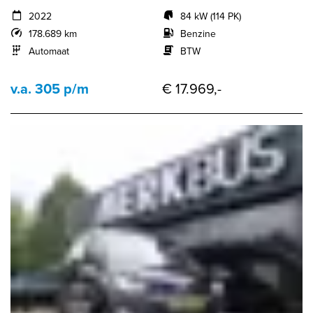
2022
84 kW (114 PK)
178.689 km
Benzine
Automaat
BTW
v.a. 305 p/m
€ 17.969,-