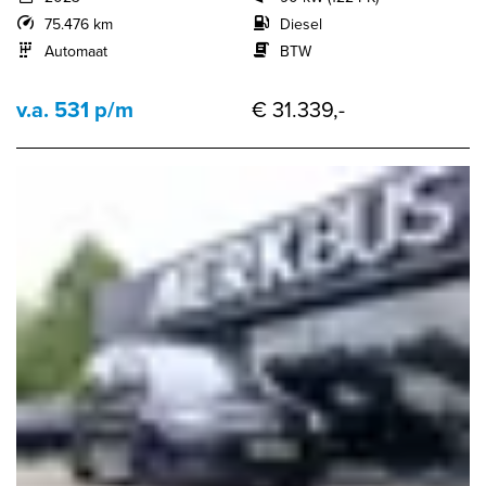
75.476 km
Diesel
Automaat
BTW
v.a. 531 p/m
€ 31.339,-