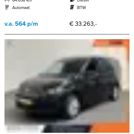
64.658 km
Diesel
Automaat
BTW
v.a. 564 p/m
€ 33.263,-