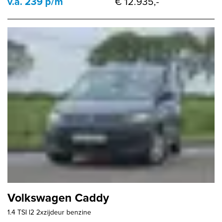
v.a. 239 p/m
€ 12.935,-
Volkswagen Caddy
1.4 TSI l2 2xzijdeur benzine