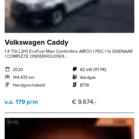
Volkswagen Caddy
1.4 TGI L2H1 EcoFuel Maxi Comfortline AIRCO I PDC I 1e EIGENAAR
I COMPLETE ONDERHOUDSHI...
2020
82 kW (111 PK)
144.435 km
Aardgas
Handgeschakeld
BTW
v.a. 179 p/m
€ 9.674,-