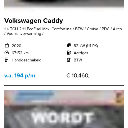
Volkswagen Caddy
1.4 TGI L2H1 EcoFuel Maxi Comfortline / BTW / Cruise / PDC / Airco
/ Voorruitverwarming /
2020
82 kW (111 PK)
67.152 km
Aardgas
Handgeschakeld
BTW
v.a. 194 p/m
€ 10.460,-