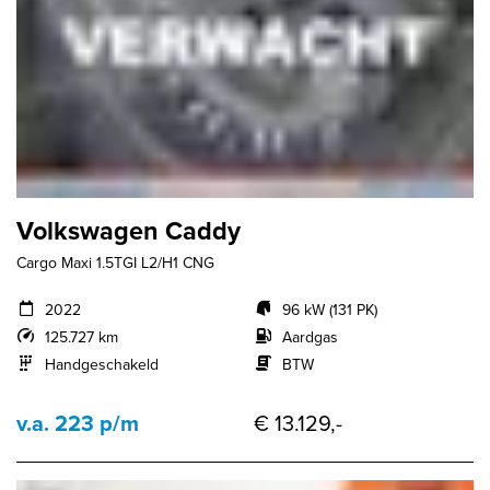
Volkswagen Caddy
Cargo Maxi 1.5TGI L2/H1 CNG
2022
96 kW (131 PK)
125.727 km
Aardgas
Handgeschakeld
BTW
v.a. 223 p/m
€ 13.129,-