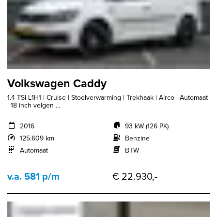
Volkswagen Caddy
1.4 TSI L1H1 | Cruise | Stoelverwarming | Trekhaak | Airco | Automaat
| 18 inch velgen ...
2016
93 kW (126 PK)
125.609 km
Benzine
Automaat
BTW
v.a. 581 p/m
€ 22.930,-