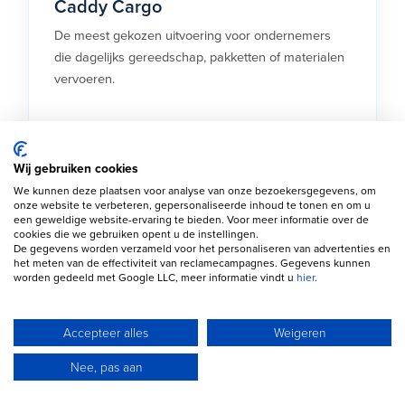
Caddy Cargo
De meest gekozen uitvoering voor ondernemers
die dagelijks gereedschap, pakketten of materialen
vervoeren.
Wij gebruiken cookies
We kunnen deze plaatsen voor analyse van onze bezoekersgegevens, om
Caddy Maxi
onze website te verbeteren, gepersonaliseerde inhoud te tonen en om u
een geweldige website-ervaring te bieden. Voor meer informatie over de
Biedt extra laadruimte en is ideaal voor
cookies die we gebruiken opent u de instellingen.
De gegevens worden verzameld voor het personaliseren van advertenties en
ondernemers die regelmatig grotere ladingen
het meten van de effectiviteit van reclamecampagnes. Gegevens kunnen
vervoeren.
worden gedeeld met Google LLC, meer informatie vindt u
hier
.
Accepteer alles
Weigeren
Nee, pas aan
Caddy Personenwagen