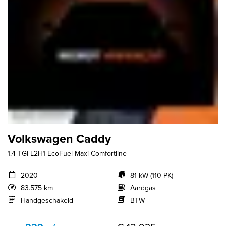
Volkswagen Caddy
1.4 TGI L2H1 EcoFuel Maxi Comfortline
2020
81 kW (110 PK)
83.575 km
Aardgas
Handgeschakeld
BTW