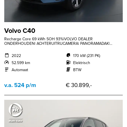
Volvo C40
Recharge Core 69 kWh SOH 93%|VOLVO DEALER
ONDERHOUDEN| ACHTERUITRIJCAMERA| PANORAMADAK|...
2022
170 kW (231 PK)
52.599 km
Elektrisch
Automaat
BTW
v.a. 524 p/m
€ 30.899,-