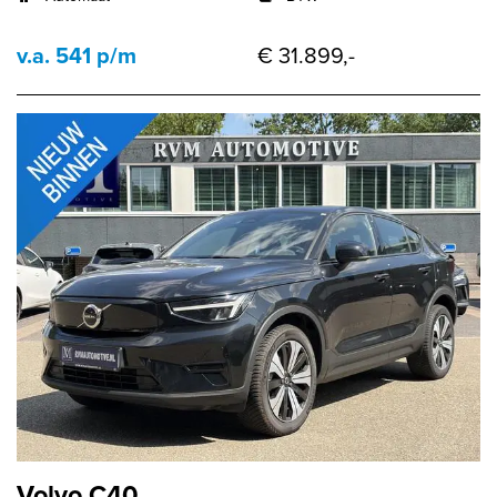
v.a. 541 p/m
€ 31.899,-
Volvo C40