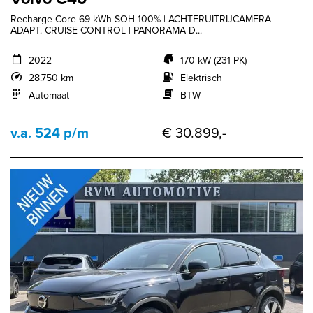
Recharge Core 69 kWh SOH 100% | ACHTERUITRIJCAMERA |
ADAPT. CRUISE CONTROL | PANORAMA D...
2022
170 kW (231 PK)
28.750 km
Elektrisch
Automaat
BTW
v.a. 524 p/m
€ 30.899,-