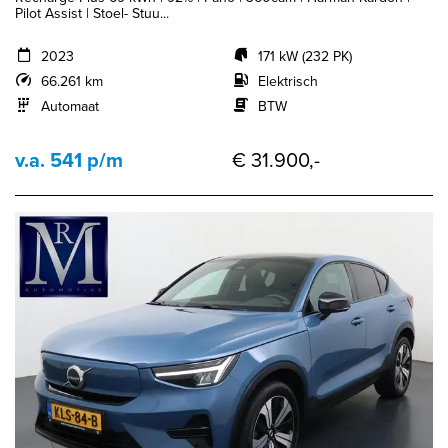
Pilot Assist | Stoel- Stuu...
2023
171 kW (232 PK)
66.261 km
Elektrisch
Automaat
BTW
v.a. 541 p/m
€ 31.900,-