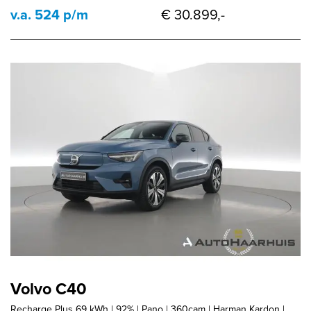
v.a. 524 p/m
€ 30.899,-
Volvo C40
Recharge Plus 69 kWh | 92% | Pano | 360cam | Harman Kardon |