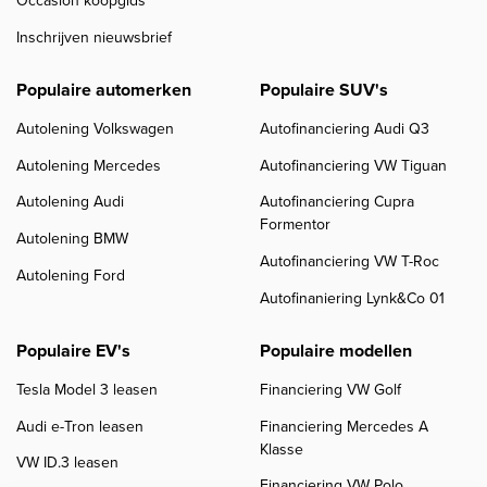
Occasion koopgids
Inschrijven nieuwsbrief
Populaire automerken
Populaire SUV's
Autolening Volkswagen
Autofinanciering Audi Q3
Autolening Mercedes
Autofinanciering VW Tiguan
Autolening Audi
Autofinanciering Cupra
Formentor
Autolening BMW
Autofinanciering VW T-Roc
Autolening Ford
Autofinaniering Lynk&Co 01
Populaire EV's
Populaire modellen
Tesla Model 3 leasen
Financiering VW Golf
Audi e-Tron leasen
Financiering Mercedes A
Klasse
VW ID.3 leasen
Financiering VW Polo