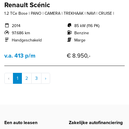
Renault Scénic
1.2 TCe Bose | PANO | CAMERA | TREKHAAK | NAVI | CRUISE |
2014
85 kW (116 PK)
97.686 km
Benzine
Handgeschakeld
Marge
v.a. 413 p/m
€ 8.950,-
‹
1
2
3
›
Een auto leasen
Zakelijke autofinanciering