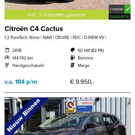
Citroën C4 Cactus
1.2 PureTech Shine | NAVI | CRUISE | PDC | D-RIEM VV |
2018
60 kW (82 PK)
144.742 km
Benzine
Handgeschakeld
Marge
v.a. 184 p/m
€ 9.950,-