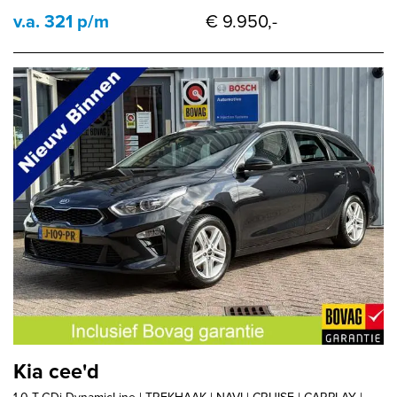
v.a. 321 p/m
€ 9.950,-
Kia cee'd