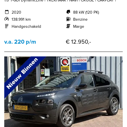
1.0 T-GDi DynamicLine | TREKHAAK | NAVI | CRUISE | CARPLAY |
2020
88 kW (120 PK)
138.991 km
Benzine
Handgeschakeld
Marge
v.a. 220 p/m
€ 12.950,-