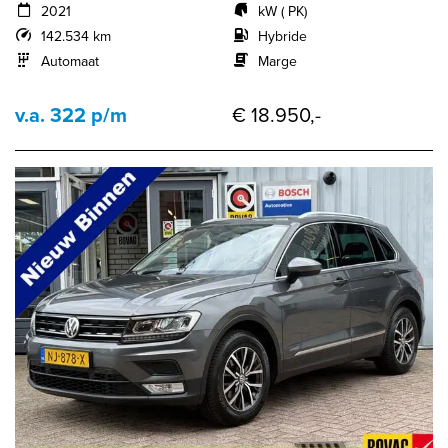
2021
kW ( PK)
142.534 km
Hybride
Automaat
Marge
v.a. 322 p/m
€ 18.950,-