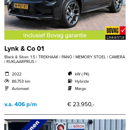
Lynk & Co 01
Black & Silver. 1.5 | TREKHAAK | PANO | MEMORY STOEL | CAMERA
| RIJKLAARPRIJS |
2022
kW ( PK)
86.753 km
Hybride
Automaat
Marge
v.a. 406 p/m
€ 23.950,-