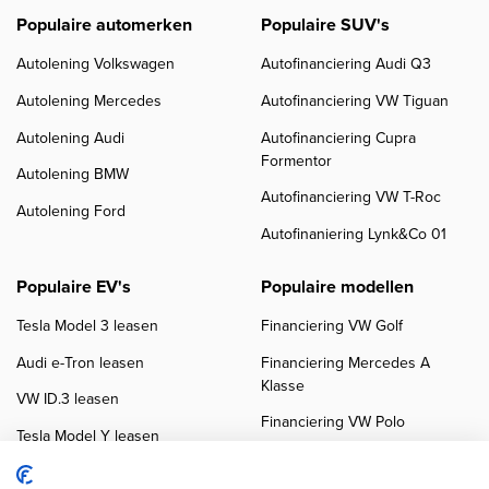
Populaire automerken
Populaire SUV's
Autolening Volkswagen
Autofinanciering Audi Q3
Autolening Mercedes
Autofinanciering VW Tiguan
Autolening Audi
Autofinanciering Cupra
Formentor
Autolening BMW
Autofinanciering VW T-Roc
Autolening Ford
Autofinaniering Lynk&Co 01
Populaire EV's
Populaire modellen
Tesla Model 3 leasen
Financiering VW Golf
Audi e-Tron leasen
Financiering Mercedes A
Klasse
VW ID.3 leasen
Financiering VW Polo
Tesla Model Y leasen
Financiering BMW 3-Serie
VW ID.4 leasen