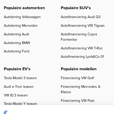
Populaire automerken
Populaire SUV's
Autolening Volkswagen
Autofinanciering Audi Q3
Autolening Mercedes
Autofinanciering VW Tiguan
Autolening Audi
Autofinanciering Cupra
Formentor
Autolening BMW
Autofinanciering VW T-Roc
Autolening Ford
Autofinaniering Lynk&Co 01
Populaire EV's
Populaire modellen
Tesla Model 3 leasen
Financiering VW Golf
Audi e-Tron leasen
Financiering Mercedes A
Klasse
VW ID.3 leasen
Financiering VW Polo
Tesla Model Y leasen
Financiering BMW 3-Serie
VW ID.4 leasen