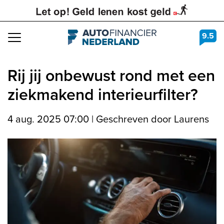
9.5
Navigation
Rij jij onbewust rond met een
ziekmakend interieurfilter?
4 aug. 2025 07:00
|
Geschreven door Laurens