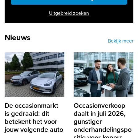
Uitgebreid zoeken
Nieuws
Bekijk meer
De occasionmarkt
Occasionverkoop
is gedraaid: dit
daalt in juli 2026,
betekent het voor
gunstiger
jouw volgende auto
onderhandelingspo
sitie voor kopers