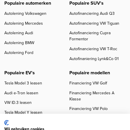
Populaire automerken
Populaire SUV's
Autolening Volkswagen
Autofinanciering Audi Q3
Autolening Mercedes
Autofinanciering VW Tiguan
Autolening Audi
Autofinanciering Cupra
Formentor
Autolening BMW
Autofinanciering VW T-Roc
Autolening Ford
Autofinaniering Lynk&Co 01
Populaire EV's
Populaire modellen
Tesla Model 3 leasen
Financiering VW Golf
Audi e-Tron leasen
Financiering Mercedes A
Klasse
VW ID.3 leasen
Financiering VW Polo
Tesla Model Y leasen
Financiering BMW 3-Serie
VW ID.4 leasen
Financiering Audi A3
Wij gebruiken cookies