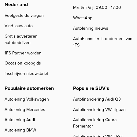
Nederland
Ma. t/m Vrij. 09:00 - 17:00
Veelgestelde vragen
WhatsApp
Vind jouw auto
Autolening nieuws
Gratis adverteren
AutoFinancier is onderdeel van
autobedrijven
1FS
1FS Partner worden
Occasion koopgids
Inschrijven nieuwsbrief
Populaire automerken
Populaire SUV's
Autolening Volkswagen
Autofinanciering Audi Q3
Autolening Mercedes
Autofinanciering VW Tiguan
Autolening Audi
Autofinanciering Cupra
Formentor
Autolening BMW
Autofinanciering VW T-Roc