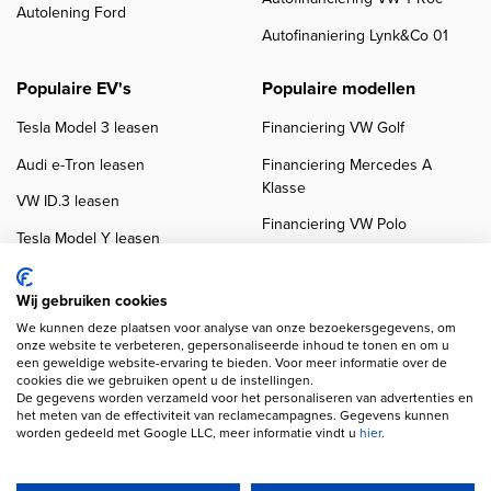
Autolening Ford
Autofinaniering Lynk&Co 01
Populaire EV's
Populaire modellen
Tesla Model 3 leasen
Financiering VW Golf
Audi e-Tron leasen
Financiering Mercedes A
Klasse
VW ID.3 leasen
Financiering VW Polo
Tesla Model Y leasen
Financiering BMW 3-Serie
VW ID.4 leasen
Financiering Audi A3
Wij gebruiken cookies
We kunnen deze plaatsen voor analyse van onze bezoekersgegevens, om
onze website te verbeteren, gepersonaliseerde inhoud te tonen en om u
een geweldige website-ervaring te bieden. Voor meer informatie over de
cookies die we gebruiken opent u de instellingen.
De gegevens worden verzameld voor het personaliseren van advertenties en
het meten van de effectiviteit van reclamecampagnes. Gegevens kunnen
worden gedeeld met Google LLC, meer informatie vindt u
hier
.
Copyright navigation
Privacy verklaring
Cookieverklaring
Disclaimer
Klanten beoordelingen
Autobedrijven