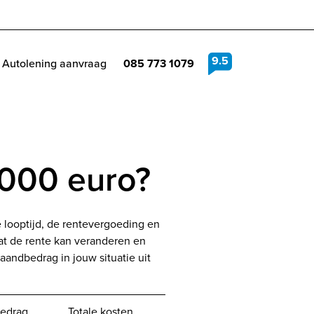
9.5
Autolening aanvraag
085 773 1079
.000 euro?
 looptijd, de rentevergoeding en
at de rente kan veranderen en
andbedrag in jouw situatie uit
edrag
Totale kosten