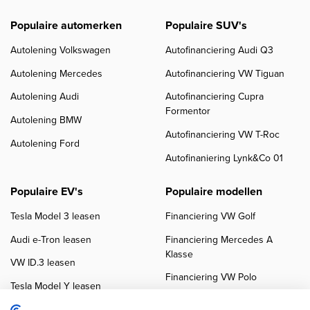
Populaire automerken
Populaire SUV's
Autolening Volkswagen
Autofinanciering Audi Q3
Autolening Mercedes
Autofinanciering VW Tiguan
Autolening Audi
Autofinanciering Cupra
Formentor
Autolening BMW
Autofinanciering VW T-Roc
Autolening Ford
Autofinaniering Lynk&Co 01
Populaire EV's
Populaire modellen
Tesla Model 3 leasen
Financiering VW Golf
Audi e-Tron leasen
Financiering Mercedes A
Klasse
VW ID.3 leasen
Financiering VW Polo
Tesla Model Y leasen
Financiering BMW 3-Serie
VW ID.4 leasen