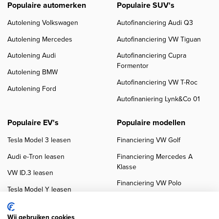
Populaire automerken
Populaire SUV's
Autolening Volkswagen
Autofinanciering Audi Q3
Autolening Mercedes
Autofinanciering VW Tiguan
Autolening Audi
Autofinanciering Cupra
Formentor
Autolening BMW
Autofinanciering VW T-Roc
Autolening Ford
Autofinaniering Lynk&Co 01
Populaire EV's
Populaire modellen
Tesla Model 3 leasen
Financiering VW Golf
Audi e-Tron leasen
Financiering Mercedes A
Klasse
VW ID.3 leasen
Financiering VW Polo
Tesla Model Y leasen
Financiering BMW 3-Serie
VW ID.4 leasen
Financiering Audi A3
Wij gebruiken cookies