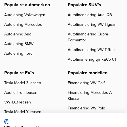
Populaire automerken
Populaire SUV's
Autolening Volkswagen
Autofinanciering Audi Q3
Autolening Mercedes
Autofinanciering VW Tiguan
Autolening Audi
Autofinanciering Cupra
Formentor
Autolening BMW
Autofinanciering VW T-Roc
Autolening Ford
Autofinaniering Lynk&Co 01
Populaire EV's
Populaire modellen
Tesla Model 3 leasen
Financiering VW Golf
Audi e-Tron leasen
Financiering Mercedes A
Klasse
VW ID.3 leasen
Financiering VW Polo
Tesla Model Y leasen
Financiering BMW 3-Serie
VW ID.4 leasen