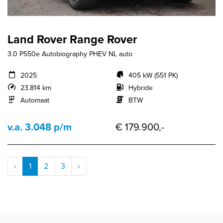
Land Rover Range Rover
3.0 P550e Autobiography PHEV NL auto
2025
405 kW (551 PK)
23.814 km
Hybride
Automaat
BTW
v.a. 3.048 p/m
€ 179.900,-
‹
1
2
3
›