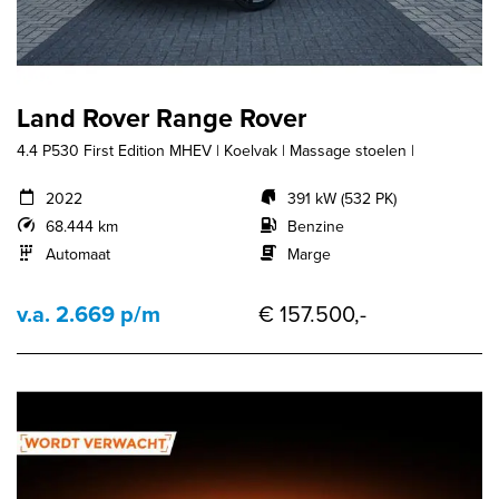
Land Rover Range Rover
4.4 P530 First Edition MHEV | Koelvak | Massage stoelen |
2022
391 kW (532 PK)
68.444 km
Benzine
Automaat
Marge
v.a. 2.669 p/m
€ 157.500,-