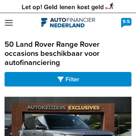
9.5
Navigation
50 Land Rover Range Rover
occasions beschikbaar voor
autofinanciering
Filter