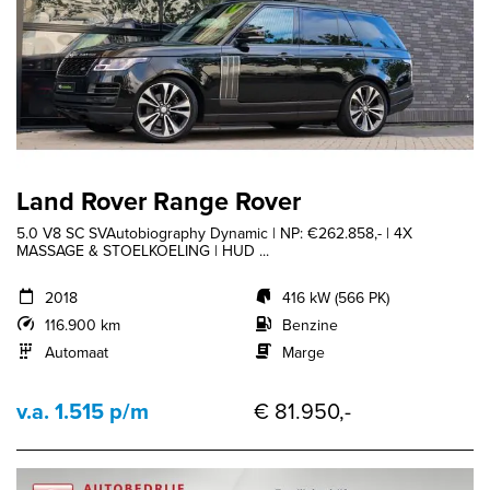
Land Rover Range Rover
5.0 V8 SC SVAutobiography Dynamic | NP: €262.858,- | 4X
MASSAGE & STOELKOELING | HUD ...
2018
416 kW (566 PK)
116.900 km
Benzine
Automaat
Marge
v.a. 1.515 p/m
€ 81.950,-