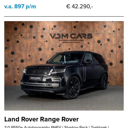
v.a. 897 p/m
€ 42.290,-
Land Rover Range Rover
3.0 P550e Autobiography PHEV | Shadow Pack | Trekhaak |