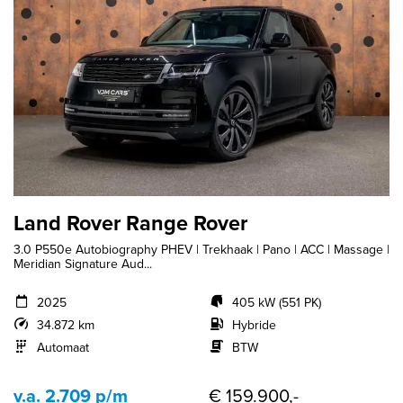
Land Rover Range Rover
3.0 P550e Autobiography PHEV | Trekhaak | Pano | ACC | Massage |
Meridian Signature Aud...
2025
405 kW (551 PK)
34.872 km
Hybride
Automaat
BTW
v.a. 2.709 p/m
€ 159.900,-