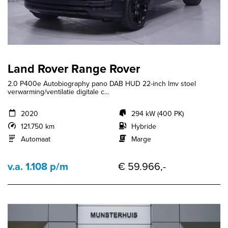
Land Rover Range Rover
2.0 P400e Autobiography pano DAB HUD 22-inch lmv stoel
verwarming/ventilatie digitale c...
2020
294 kW (400 PK)
121.750 km
Hybride
Automaat
Marge
v.a. 1.108 p/m
€ 59.966,-