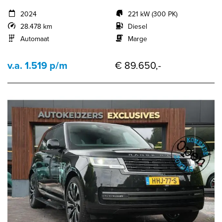
2024
221 kW (300 PK)
28.478 km
Diesel
Automaat
Marge
v.a. 1.519 p/m
€ 89.650,-