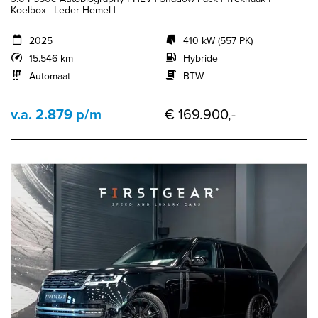
Koelbox | Leder Hemel |
2025
410 kW (557 PK)
15.546 km
Hybride
Automaat
BTW
v.a. 2.879 p/m
€ 169.900,-