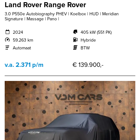
Land Rover Range Rover
3.0 P550e Autobiography PHEV | Koelbox | HUD | Meridian
Signature | Massage | Pano |
2024
405 kW (551 PK)
59.263 km
Hybride
Automaat
BTW
v.a. 2.371 p/m
€ 139.900,-