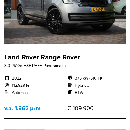
Land Rover Range Rover
3.0 P510e HSE PHEV Panoramadak
2022
375 kW (510 PK)
112.828 km
Hybride
Automaat
BTW
v.a. 1.862 p/m
€ 109.900,-