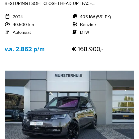
BESTURING | SOFT CLOSE | HEAD-UP | FACE...
2024
405 kW (551 PK)
40.500 km
Benzine
Automaat
BTW
v.a. 2.862 p/m
€ 168.900,-