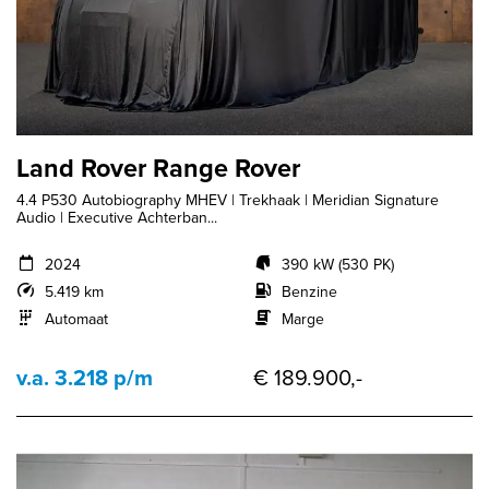
Land Rover Range Rover
4.4 P530 Autobiography MHEV | Trekhaak | Meridian Signature
Audio | Executive Achterban...
2024
390 kW (530 PK)
5.419 km
Benzine
Automaat
Marge
v.a. 3.218 p/m
€ 189.900,-