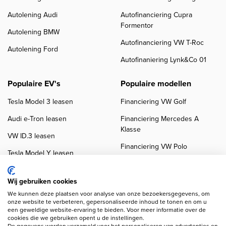
Autolening Audi
Autofinanciering Cupra
Formentor
Autolening BMW
Autofinanciering VW T-Roc
Autolening Ford
Autofinaniering Lynk&Co 01
Populaire EV's
Populaire modellen
Tesla Model 3 leasen
Financiering VW Golf
Audi e-Tron leasen
Financiering Mercedes A
Klasse
VW ID.3 leasen
Financiering VW Polo
Tesla Model Y leasen
Financiering BMW 3-Serie
VW ID.4 leasen
Financiering Audi A3
Wij gebruiken cookies
We kunnen deze plaatsen voor analyse van onze bezoekersgegevens, om
onze website te verbeteren, gepersonaliseerde inhoud te tonen en om u
een geweldige website-ervaring te bieden. Voor meer informatie over de
cookies die we gebruiken opent u de instellingen.