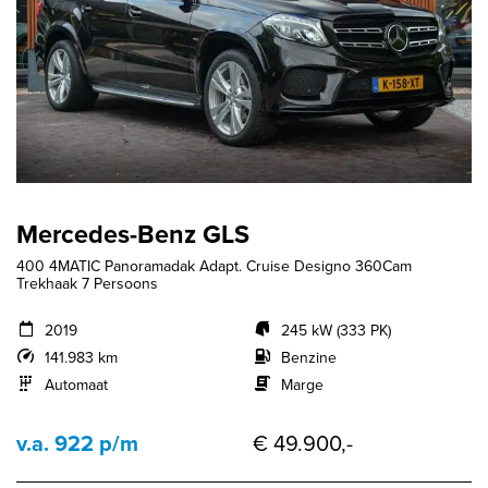
Mercedes-Benz GLS
400 4MATIC Panoramadak Adapt. Cruise Designo 360Cam
Trekhaak 7 Persoons
2019
245 kW (333 PK)
141.983 km
Benzine
Automaat
Marge
v.a. 922 p/m
€ 49.900,-