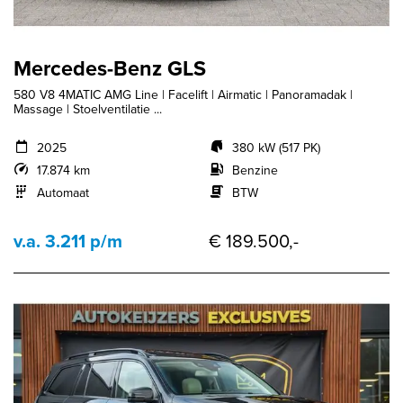
Mercedes-Benz GLS
580 V8 4MATIC AMG Line | Facelift | Airmatic | Panoramadak |
Massage | Stoelventilatie ...
2025
380 kW (517 PK)
17.874 km
Benzine
Automaat
BTW
v.a. 3.211 p/m
€ 189.500,-