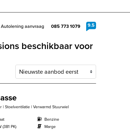
9.5
Autolening aanvraag
085 773 1079
ions beschikbaar voor
Sortering
lasse
| Stoelventilatie | Verwarmd Stuurwiel
aat
Benzine
 (381 PK)
Marge