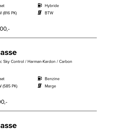
aat
Hybride
 (816 PK)
BTW
00,-
lasse
c Sky Control / Harman-Kardon / Carbon
aat
Benzine
 (585 PK)
Marge
0,-
lasse