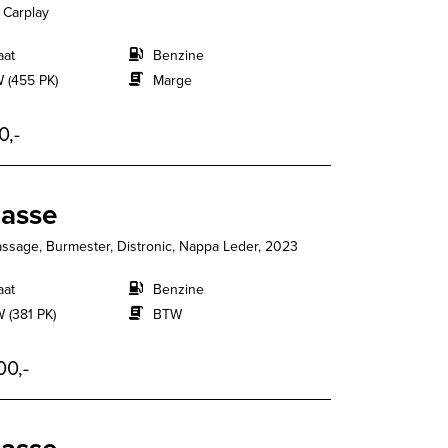
 Carplay
aat
Benzine
 (455 PK)
Marge
0,-
lasse
ssage, Burmester, Distronic, Nappa Leder, 2023
aat
Benzine
 (381 PK)
BTW
00,-