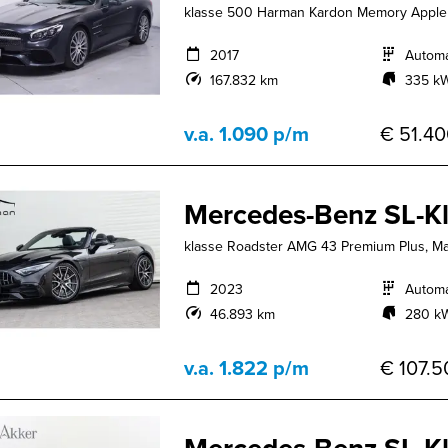
klasse 500 Harman Kardon Memory Apple
2017
Autom
167.832 km
335 kW
v.a. 1.090 p/m
€ 51.40
Mercedes-Benz SL-K
klasse Roadster AMG 43 Premium Plus, Ma
2023
Autom
46.893 km
280 kW
v.a. 1.822 p/m
€ 107.5