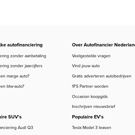
jke autofinanciering
Over Autofinancier Nederlan
ering zonder aanbetaling
Veelgestelde vragen
ering zonder jaarcijfers
Vind jouw auto
een marge auto?
Gratis adverteren autobedrijven
een btw-auto?
1FS Partner worden
Occasion koopgids
Inschrijven nieuwsbrief
aire SUV's
Populaire EV's
anciering Audi Q3
Tesla Model 3 leasen