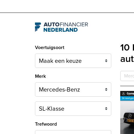
Navigation
10
Voertuigsoort
aut
Mer
Merk
Model
Trefwoord