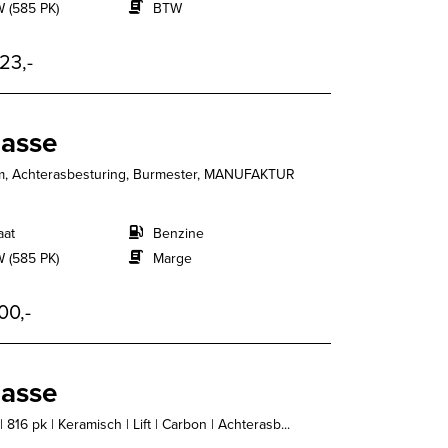
 (585 PK)
BTW
23,-
lasse
m, Achterasbesturing, Burmester, MANUFAKTUR
aat
Benzine
 (585 PK)
Marge
00,-
lasse
16 pk | Keramisch | Lift | Carbon | Achterasb...