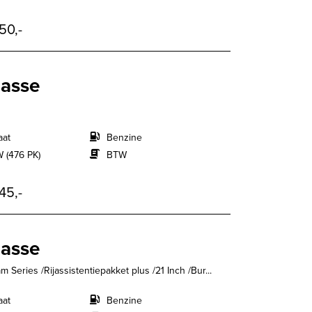
50,-
lasse
aat
Benzine
 (476 PK)
BTW
45,-
lasse
eries /Rijassistentiepakket plus /21 Inch /Bur...
aat
Benzine