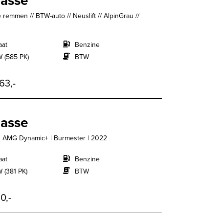
lasse
emmen // BTW-auto // Neuslift // AlpinGrau //
aat
Benzine
 (585 PK)
BTW
63,-
lasse
 | AMG Dynamic+ | Burmester | 2022
aat
Benzine
 (381 PK)
BTW
0,-