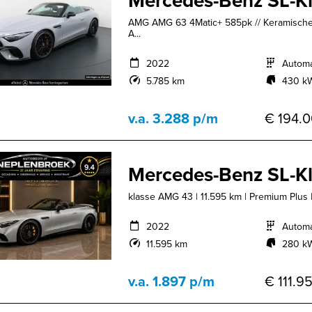
Mercedes-Benz SL-K
AMG AMG 63 4Matic+ 585pk // Keramische r
A...
2022
Autom
5.785 km
430 kW
v.a. 3.288 p/m
€ 194.0
Mercedes-Benz SL-K
klasse AMG 43 | 11.595 km | Premium Plus
2022
Autom
11.595 km
280 kW
v.a. 1.897 p/m
€ 111.95