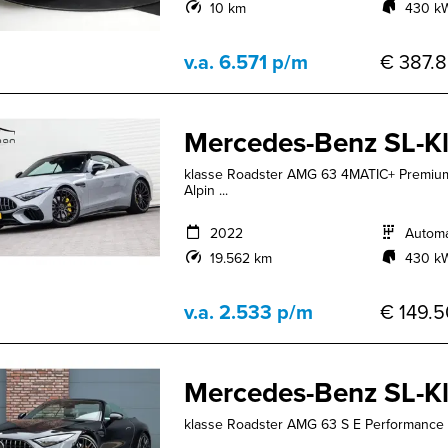
10 km
430 kW
v.a. 6.571 p/m
€ 387.8
Mercedes-Benz SL-K
klasse Roadster AMG 63 4MATIC+ Premiu
Alpin ...
2022
Autom
19.562 km
430 kW
v.a. 2.533 p/m
€ 149.5
Mercedes-Benz SL-K
klasse Roadster AMG 63 S E Performance | 8