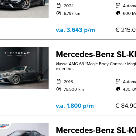
2024
Autom
6.797 km
600 kW
v.a. 3.643 p/m
€ 215.0
Mercedes-Benz SL-K
klasse AMG 63 *Magic Body Control / Magi
exterieu...
2016
Autom
79.500 km
430 kW
v.a. 1.800 p/m
€ 84.90
Mercedes-Benz SL-K