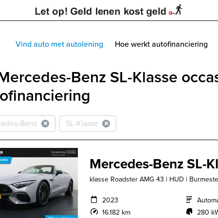
Vind auto met autolening
Hoe werkt autofinanciering
 Mercedes-Benz SL-Klasse occas
ofinanciering
cedes-Benz
SL-Klasse
Mercedes-Benz SL-K
klasse Roadster AMG 43 | HUD | Burmester 
2023
Autom
16.182 km
280 kW