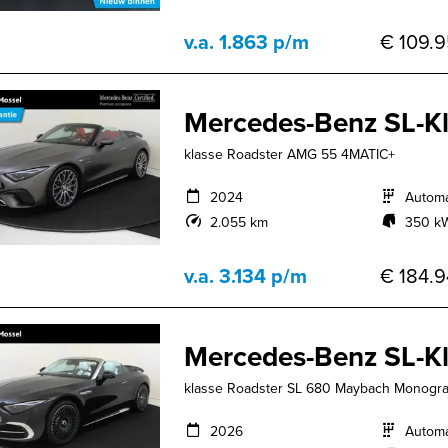
v.a. 1.863 p/m
€ 109.9
Mercedes-Benz SL-K
klasse Roadster AMG 55 4MATIC+
2024
Autom
2.055 km
350 kW
v.a. 3.134 p/m
€ 184.9
Mercedes-Benz SL-K
klasse Roadster SL 680 Maybach Monogram S
2026
Autom