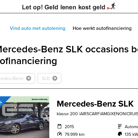
Vind auto met autolening
Hoe werkt autofinanciering
Mercedes-Benz SLK occasions b
ofinanciering
cedes-Benz
SLK
Mercedes-Benz SLK
klasse 200 |AIRSCARF|AMG|XENON|CRUI
2015
Autom
79.999 km
135 kW