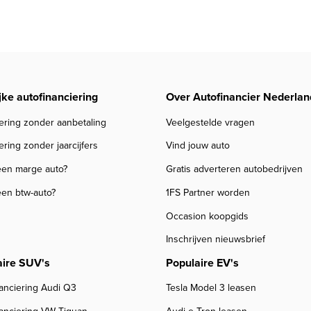
jke autofinanciering
Over Autofinancier Nederlan
ering zonder aanbetaling
Veelgestelde vragen
ering zonder jaarcijfers
Vind jouw auto
een marge auto?
Gratis adverteren autobedrijven
een btw-auto?
1FS Partner worden
Occasion koopgids
Inschrijven nieuwsbrief
aire SUV's
Populaire EV's
anciering Audi Q3
Tesla Model 3 leasen
nanciering VW Tiguan
Audi e-Tron leasen