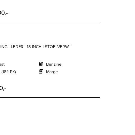
0,-
G | LEDER | 18 INCH | STOELVERW. |
aat
Benzine
 (184 PK)
Marge
0,-