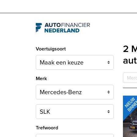
Navigation
2 
Voertuigsoort
aut
Mer
Merk
Model
Trefwoord