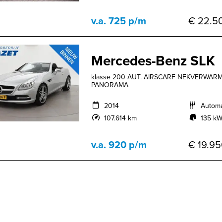
v.a. 725 p/m
€ 22.50
Mercedes-Benz SLK
klasse 200 AUT. AIRSCARF NEKVERWARMIN
PANORAMA
2014
Autom
107.614 km
135 kW
v.a. 920 p/m
€ 19.95