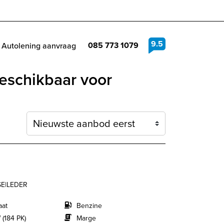
9.5
085 773 1079
Autolening aanvraag
eschikbaar voor
Sortering
SE|LEDER
aat
Benzine
 (184 PK)
Marge