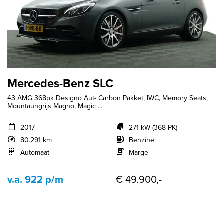
Mercedes-Benz SLC
43 AMG 368pk Designo Aut- Carbon Pakket, IWC, Memory Seats,
Mountaungrijs Magno, Magic ...
2017
271 kW (368 PK)
80.291 km
Benzine
Automaat
Marge
v.a. 922 p/m
€ 49.900,-