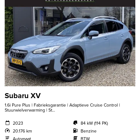
Subaru XV
1.6i Pure Plus | Fabrieksgarantie | Adaptieve Cruise Control |
Stuurwielverwarming | St...
2023
84 kW (114 PK)
20.176 km
Benzine
Automaat
BTW