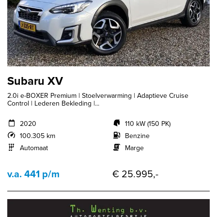
Subaru XV
2.0i e-BOXER Premium | Stoelverwarming | Adaptieve Cruise
Control | Lederen Bekleding |...
2020
110 kW (150 PK)
100.305 km
Benzine
Automaat
Marge
v.a. 441 p/m
€ 25.995,-