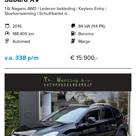
1.6i Nagano AWD | Lederen bekleding | Keyless Entry |
Stoelverwarming | Schuif/kantel d...
2016
84 kW (114 PK)
188.405 km
Benzine
Automaat
Marge
v.a. 338 p/m
€ 15.900,-