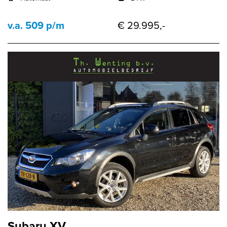
v.a. 509 p/m
€ 29.995,-
Subaru XV