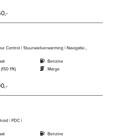
0,-
se Control | Stuurwielverwarming | Navigatie...
aat
Benzine
 (150 PK)
Marge
0,-
roid | PDC |
aat
Benzine