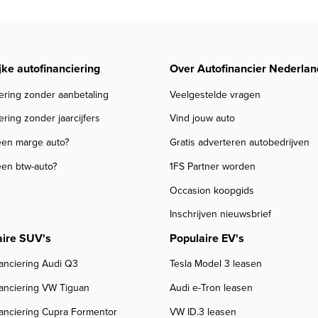
jke autofinanciering
Over Autofinancier Nederlan
ering zonder aanbetaling
Veelgestelde vragen
ering zonder jaarcijfers
Vind jouw auto
een marge auto?
Gratis adverteren autobedrijven
een btw-auto?
1FS Partner worden
Occasion koopgids
Inschrijven nieuwsbrief
aire SUV's
Populaire EV's
anciering Audi Q3
Tesla Model 3 leasen
nanciering VW Tiguan
Audi e-Tron leasen
nanciering Cupra Formentor
VW ID.3 leasen