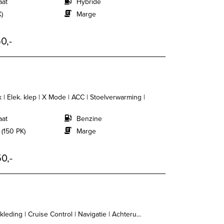
aat
Hybride
K)
Marge
0,-
| Elek. klep | X Mode | ACC | Stoelverwarming |
aat
Benzine
 (150 PK)
Marge
0,-
eding | Cruise Control | Navigatie | Achteru...