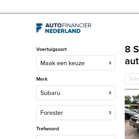
Navigation
8 S
Voertuigsoort
aut
Suba
Merk
Model
Trefwoord