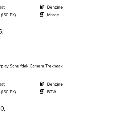
aat
Benzine
 (150 PK)
Marge
5,-
arplay Schuifdak Camera Trekhaak
aat
Benzine
 (150 PK)
BTW
0,-