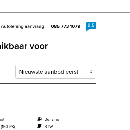
9.5
Autolening aanvraag
085 773 1079
hikbaar voor
Sortering
aat
Benzine
 (150 PK)
BTW