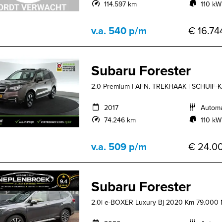
114.597 km
110 kW
v.a. 540 p/m
€ 16.744
Subaru Forester
2.0 Premium | AFN. TREKHAAK | SCHUIF-K
2017
Autom
74.246 km
110 kW
v.a. 509 p/m
€ 24.00
Subaru Forester
2.0i e-BOXER Luxury Bj 2020 Km 79.000 N