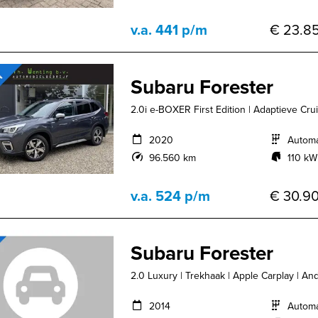
v.a. 441 p/m
€ 23.85
Subaru Forester
2.0i e-BOXER First Edition | Adaptieve Crui
2020
Autom
96.560 km
110 kW
v.a. 524 p/m
€ 30.90
Subaru Forester
2.0 Luxury | Trekhaak | Apple Carplay | And
2014
Autom