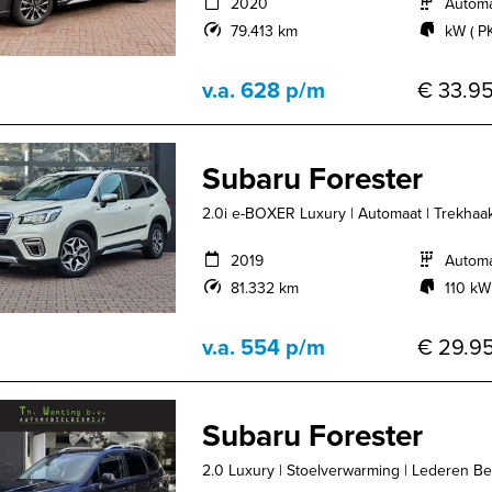
2020
Autom
79.413 km
kW ( P
v.a. 628 p/m
€ 33.95
Subaru Forester
2.0i e-BOXER Luxury | Automaat | Trekhaak 
2019
Autom
81.332 km
110 kW
v.a. 554 p/m
€ 29.95
Subaru Forester
2.0 Luxury | Stoelverwarming | Lederen Bekl