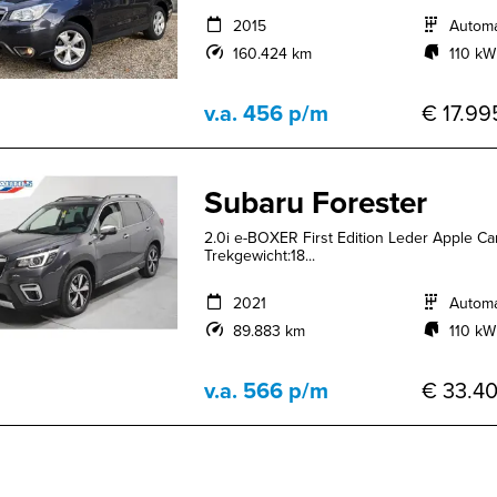
2015
Autom
160.424 km
110 kW
v.a. 456 p/m
€ 17.99
Subaru Forester
2.0i e-BOXER First Edition Leder Apple C
Trekgewicht:18...
2021
Autom
89.883 km
110 kW
v.a. 566 p/m
€ 33.40