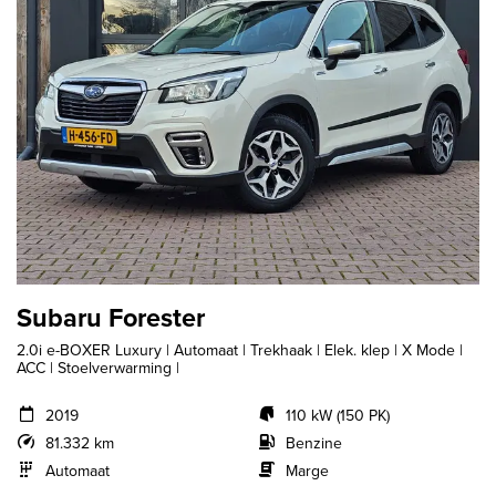
Subaru Forester
2.0i e-BOXER Luxury | Automaat | Trekhaak | Elek. klep | X Mode |
ACC | Stoelverwarming |
2019
110 kW (150 PK)
81.332 km
Benzine
Automaat
Marge