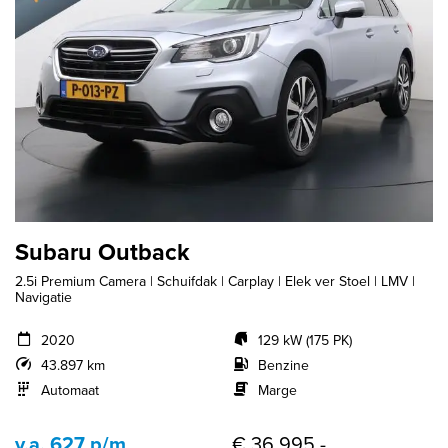
Subaru Outback
2.5i Premium Camera | Schuifdak | Carplay | Elek ver Stoel | LMV |
Navigatie
2020
129 kW (175 PK)
43.897 km
Benzine
Automaat
Marge
v.a. 627 p/m
€ 36.995,-