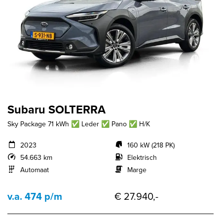
Subaru SOLTERRA
Sky Package 71 kWh ✅ Leder ✅ Pano ✅ H/K
2023
160 kW (218 PK)
54.663 km
Elektrisch
Automaat
Marge
v.a. 474 p/m
€ 27.940,-