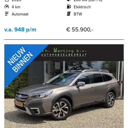
4 km
Elektrisch
Automaat
BTW
v.a. 948 p/m
€ 55.900,-