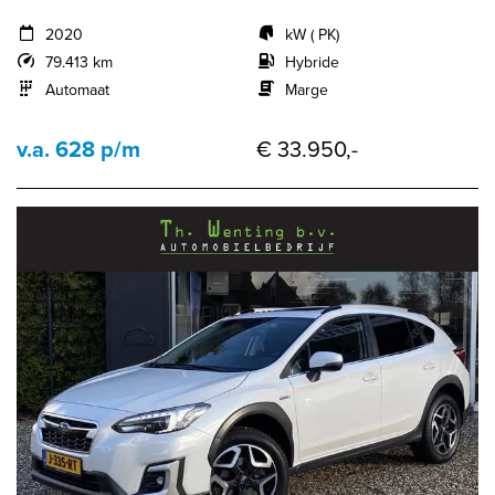
2020
kW ( PK)
79.413 km
Hybride
Automaat
Marge
v.a. 628 p/m
€ 33.950,-