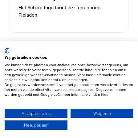
Het Subaru-logo toont de sterrenhoop
Pleiaden.
Leuk weetje #3
Wij gebruiken cookies
De Impreza WRX STI groeide uit tot een van
We kunnen deze plaatsen voor analyse van onze bezoekersgegevens, om
onze website te verbeteren, gepersonaliseerde inhoud te tonen en om u
de bekendste rallyauto's ooit.
een geweldige website-ervaring te bieden. Voor meer informatie over de
cookies die we gebruiken opent u de instellingen.
De gegevens worden verzameld voor het personaliseren van advertenties en
het meten van de effectiviteit van reclamecampagnes. Gegevens kunnen
worden gedeeld met Google LLC, meer informatie vindt u
hier
.
Leuk weetje #4
Accepteer alles
Weigeren
Subaru behoort wereldwijd tot de best
Nee, pas aan
scorende merken op betrouwbaarheid.