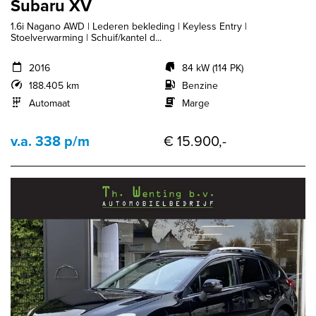
Subaru XV
1.6i Nagano AWD | Lederen bekleding | Keyless Entry |
Stoelverwarming | Schuif/kantel d...
2016
84 kW (114 PK)
188.405 km
Benzine
Automaat
Marge
v.a. 338 p/m
€ 15.900,-