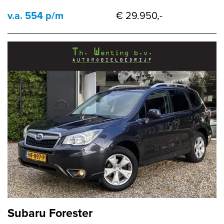
v.a. 554 p/m
€ 29.950,-
Subaru Forester