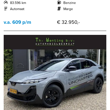
83.596 km
Benzine
Automaat
Marge
v.a. 609 p/m
€ 32.950,-