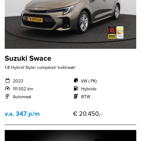
Suzuki Swace
1.8 Hybrid Style/ compleet/ trekhaak!
2023
kW ( PK)
111.552 km
Hybride
Automaat
BTW
v.a. 347 p/m
€ 20.450,-