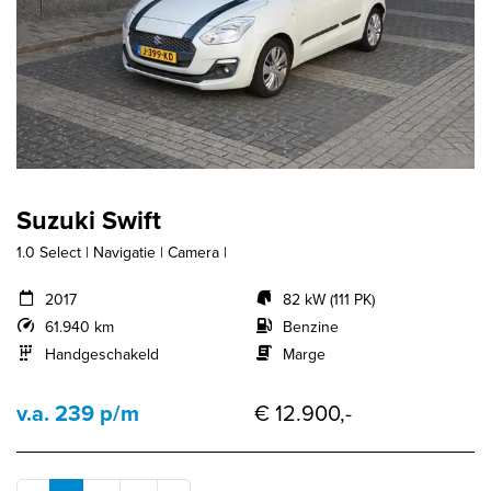
Suzuki Swift
1.0 Select | Navigatie | Camera |
2017
82 kW (111 PK)
61.940 km
Benzine
Handgeschakeld
Marge
v.a. 239 p/m
€ 12.900,-