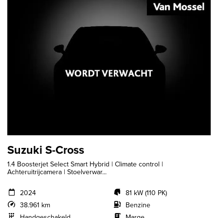
Suzuki S-Cross
1.4 Boosterjet Select Smart Hybrid | Climate control |
Achteruitrijcamera | Stoelverwar...
2024
81 kW (110 PK)
38.961 km
Benzine
Handgeschakeld
Marge