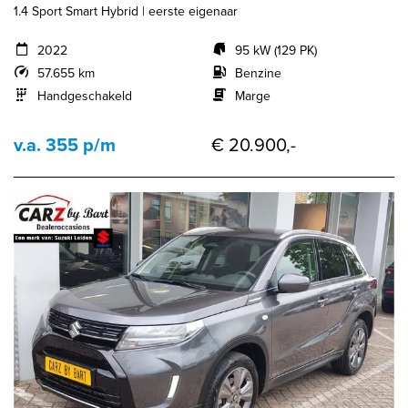
1.4 Sport Smart Hybrid | eerste eigenaar
2022
95 kW (129 PK)
57.655 km
Benzine
Handgeschakeld
Marge
v.a. 355 p/m
€ 20.900,-