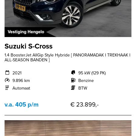
Suzuki S-Cross
1.4 BoosterJet AllGip Style Hybride [ PANORAMADAK I TREKHAAK I
ALL-SEASON BANDEN ]
2021
95 kW (129 PK)
9.896 km
Benzine
Automaat
BTW
v.a. 405 p/m
€ 23.899,-