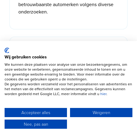
betrouwbaarste automerken volgens diverse
onderzoeken.
Leuk weetje #3
Wij gebruiken cookies
De Swift wordt wereldwijd verkocht in meer
We kunnen deze plaatsen voor analyse van onze bezoekersgegevens, om
dan honderd landen.
onze website te verbeteren, gepersonaliseerde inhoud te tonen en om u
een geweldige website-ervaring te bieden. Voor meer informatie over de
cookies die we gebruiken opent u de instellingen.
De gegevens worden verzameld voor het personaliseren van advertenties en
het meten van de effectiviteit van reclamecampagnes. Gegevens kunnen
worden gedeeld met Google LLC, meer informatie vindt u
hier
.
Leuk weetje #4
Accepteer alles
Weigeren
Suzuki is marktleider in verschillende
Aziatische landen.
Nee, pas aan