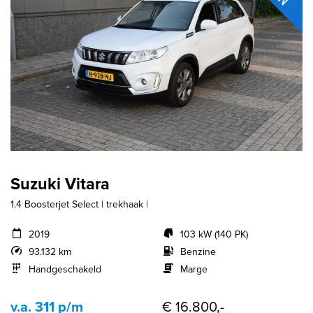
Suzuki Vitara
1.4 Boosterjet Select | trekhaak |
2019
103 kW (140 PK)
93.132 km
Benzine
Handgeschakeld
Marge
v.a. 311 p/m
€ 16.800,-