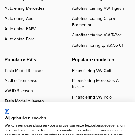
Autolening Mercedes
Autofinanciering VW Tiguan
Autolening Audi
Autofinanciering Cupra
Formentor
Autolening BMW
Autofinanciering VW T-Roc
Autolening Ford
Autofinaniering Lynk&Co 01
Populaire EV's
Populaire modellen
Tesla Model 3 leasen
Financiering VW Golf
Audi e-Tron leasen
Financiering Mercedes A
Klasse
VW ID.3 leasen
Financiering VW Polo
Tesla Model Y leasen
Financiering BMW 3-Serie
VW ID.4 leasen
Financiering Audi A3
Wij gebruiken cookies
We kunnen deze plaatsen voor analyse van onze bezoekersgegevens, om
onze website te verbeteren, gepersonaliseerde inhoud te tonen en om u