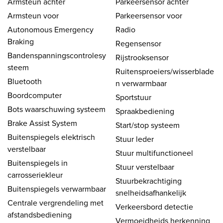
Armsteun achter
Parkeersensor achter
Armsteun voor
Parkeersensor voor
Autonomous Emergency
Radio
Braking
Regensensor
Bandenspanningscontrolesy
Rijstrooksensor
steem
Ruitensproeiers/wisserblade
Bluetooth
n verwarmbaar
Boordcomputer
Sportstuur
Bots waarschuwing systeem
Spraakbediening
Brake Assist System
Start/stop systeem
Buitenspiegels elektrisch
Stuur leder
verstelbaar
Stuur multifunctioneel
Buitenspiegels in
Stuur verstelbaar
carrosseriekleur
Stuurbekrachtiging
Buitenspiegels verwarmbaar
snelheidsafhankelijk
Centrale vergrendeling met
Verkeersbord detectie
afstandsbediening
Vermoeidheids herkenning