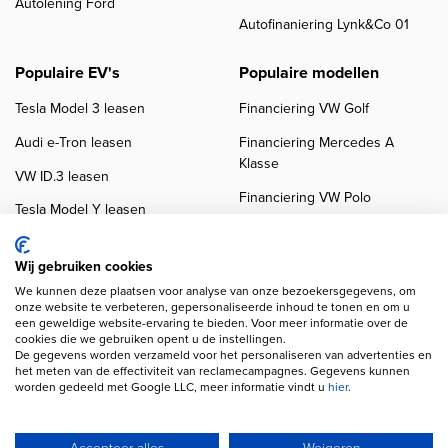
Autolening Ford
Autofinaniering Lynk&Co 01
Populaire EV's
Populaire modellen
Tesla Model 3 leasen
Financiering VW Golf
Audi e-Tron leasen
Financiering Mercedes A
Klasse
VW ID.3 leasen
Financiering VW Polo
Tesla Model Y leasen
Financiering BMW 3-Serie
VW ID.4 leasen
Financiering Audi A3
Wij gebruiken cookies
We kunnen deze plaatsen voor analyse van onze bezoekersgegevens, om
onze website te verbeteren, gepersonaliseerde inhoud te tonen en om u
een geweldige website-ervaring te bieden. Voor meer informatie over de
cookies die we gebruiken opent u de instellingen.
De gegevens worden verzameld voor het personaliseren van advertenties en
het meten van de effectiviteit van reclamecampagnes. Gegevens kunnen
worden gedeeld met Google LLC, meer informatie vindt u
hier
.
Copyright navigation
Privacy verklaring
Cookieverklaring
Disclaimer
Klanten beoordelingen
Autobedrijven
Accepteer alles
Weigeren