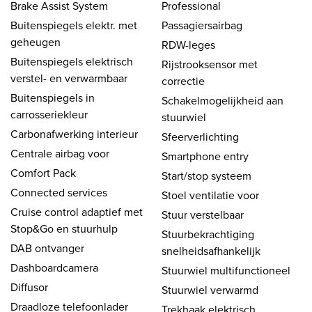
Brake Assist System
Professional
Buitenspiegels elektr. met
Passagiersairbag
geheugen
RDW-leges
Buitenspiegels elektrisch
Rijstrooksensor met
verstel- en verwarmbaar
correctie
Buitenspiegels in
Schakelmogelijkheid aan
carrosseriekleur
stuurwiel
Carbonafwerking interieur
Sfeerverlichting
Centrale airbag voor
Smartphone entry
Comfort Pack
Start/stop systeem
Connected services
Stoel ventilatie voor
Cruise control adaptief met
Stuur verstelbaar
Stop&Go en stuurhulp
Stuurbekrachtiging
DAB ontvanger
snelheidsafhankelijk
Dashboardcamera
Stuurwiel multifunctioneel
Diffusor
Stuurwiel verwarmd
Draadloze telefoonlader
Trekhaak elektrisch