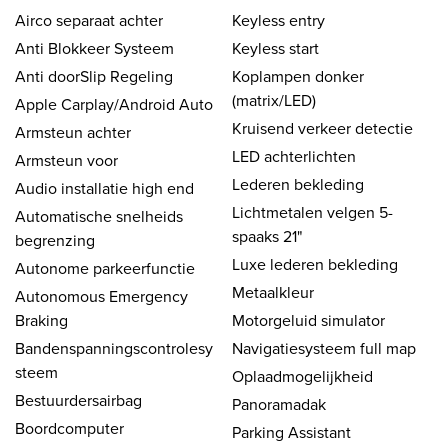
Airco separaat achter
Keyless entry
Anti Blokkeer Systeem
Keyless start
Anti doorSlip Regeling
Koplampen donker
(matrix/LED)
Apple Carplay/Android Auto
Kruisend verkeer detectie
Armsteun achter
LED achterlichten
Armsteun voor
Lederen bekleding
Audio installatie high end
Lichtmetalen velgen 5-
Automatische snelheids
spaaks 21"
begrenzing
Luxe lederen bekleding
Autonome parkeerfunctie
Metaalkleur
Autonomous Emergency
Braking
Motorgeluid simulator
Bandenspanningscontrolesy
Navigatiesysteem full map
steem
Oplaadmogelijkheid
Bestuurdersairbag
Panoramadak
Boordcomputer
Parking Assistant