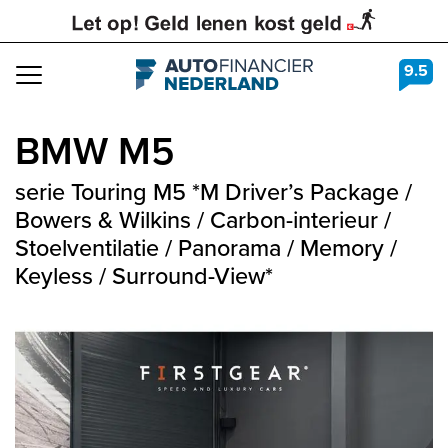
9.5
Navigation
BMW
M5
serie Touring M5 *M Driver’s Package /
Bowers & Wilkins / Carbon-interieur /
Stoelventilatie / Panorama / Memory /
Keyless / Surround-View*