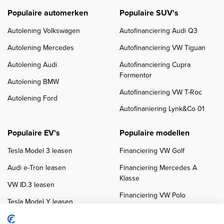
Populaire automerken
Populaire SUV's
Autolening Volkswagen
Autofinanciering Audi Q3
Autolening Mercedes
Autofinanciering VW Tiguan
Autolening Audi
Autofinanciering Cupra
Formentor
Autolening BMW
Autofinanciering VW T-Roc
Autolening Ford
Autofinaniering Lynk&Co 01
Populaire EV's
Populaire modellen
Tesla Model 3 leasen
Financiering VW Golf
Audi e-Tron leasen
Financiering Mercedes A
Klasse
VW ID.3 leasen
Financiering VW Polo
Tesla Model Y leasen
Financiering BMW 3-Serie
VW ID.4 leasen