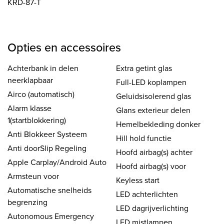
KRD-87-T
Opties en accessoires
Achterbank in delen
Extra getint glas
neerklapbaar
Full-LED koplampen
Airco (automatisch)
Geluidsisolerend glas
Alarm klasse
Glans exterieur delen
1(startblokkering)
Hemelbekleding donker
Anti Blokkeer Systeem
Hill hold functie
Anti doorSlip Regeling
Hoofd airbag(s) achter
Apple Carplay/Android Auto
Hoofd airbag(s) voor
Armsteun voor
Keyless start
Automatische snelheids
LED achterlichten
begrenzing
LED dagrijverlichting
Autonomous Emergency
LED mistlampen