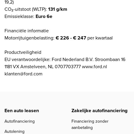
19,2)
CO₂-uitstoot (WLTP):
131 g/km
Emissieklasse:
Euro 6e
Financiële informatie
Motorrijtuigenbelasting:
€ 226 - € 247
per kwartaal
Productveiligheid
EU verantwoordelijke: Ford Nederland B.V. Stroombaan 16
1181 VX Amstelveen, NL 0707703777 www.ford.nl
klanten@ford.com
Een auto leasen
Zakelijke autofinanciering
Autofinanciering
Financiering zonder
aanbetaling
Autolening