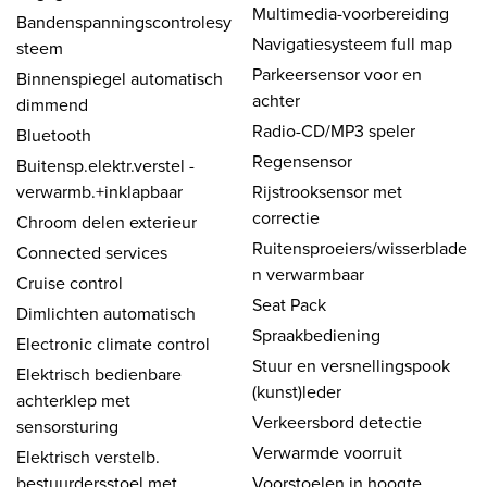
Multimedia-voorbereiding
Bandenspanningscontrolesy
Navigatiesysteem full map
steem
Parkeersensor voor en
Binnenspiegel automatisch
achter
dimmend
Radio-CD/MP3 speler
Bluetooth
Regensensor
Buitensp.elektr.verstel -
verwarmb.+inklapbaar
Rijstrooksensor met
correctie
Chroom delen exterieur
Ruitensproeiers/wisserblade
Connected services
n verwarmbaar
Cruise control
Seat Pack
Dimlichten automatisch
Spraakbediening
Electronic climate control
Stuur en versnellingspook
Elektrisch bedienbare
(kunst)leder
achterklep met
Verkeersbord detectie
sensorsturing
Verwarmde voorruit
Elektrisch verstelb.
bestuurdersstoel met
Voorstoelen in hoogte