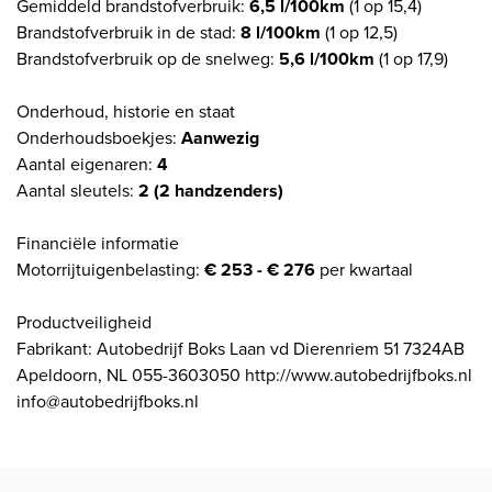
Gemiddeld brandstofverbruik:
6,5 l/100km
(1 op 15,4)
Brandstofverbruik in de stad:
8 l/100km
(1 op 12,5)
Brandstofverbruik op de snelweg:
5,6 l/100km
(1 op 17,9)
Onderhoud, historie en staat
Onderhoudsboekjes:
Aanwezig
Aantal eigenaren:
4
Aantal sleutels:
2 (2 handzenders)
Financiële informatie
Motorrijtuigenbelasting:
€ 253 - € 276
per kwartaal
Productveiligheid
Fabrikant: Autobedrijf Boks Laan vd Dierenriem 51 7324AB
Apeldoorn, NL 055-3603050 http://www.autobedrijfboks.nl
info@autobedrijfboks.nl