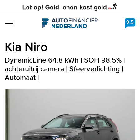
9.5
Navigation
Kia
Niro
DynamicLine 64.8 kWh | SOH 98.5% |
achteruitrij camera | Sfeerverlichting |
Automaat |