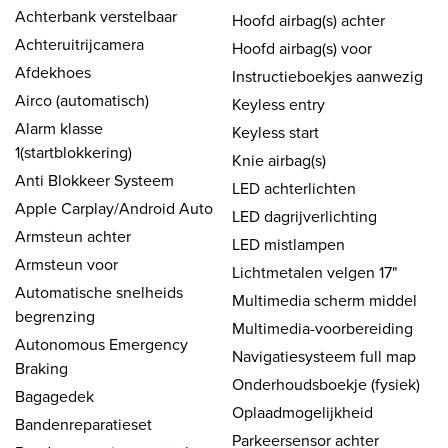
Achterbank verstelbaar
Hoofd airbag(s) achter
Achteruitrijcamera
Hoofd airbag(s) voor
Afdekhoes
Instructieboekjes aanwezig
Airco (automatisch)
Keyless entry
Alarm klasse
Keyless start
1(startblokkering)
Knie airbag(s)
Anti Blokkeer Systeem
LED achterlichten
Apple Carplay/Android Auto
LED dagrijverlichting
Armsteun achter
LED mistlampen
Armsteun voor
Lichtmetalen velgen 17"
Automatische snelheids
Multimedia scherm middel
begrenzing
Multimedia-voorbereiding
Autonomous Emergency
Navigatiesysteem full map
Braking
Onderhoudsboekje (fysiek)
Bagagedek
Oplaadmogelijkheid
Bandenreparatieset
Parkeersensor achter