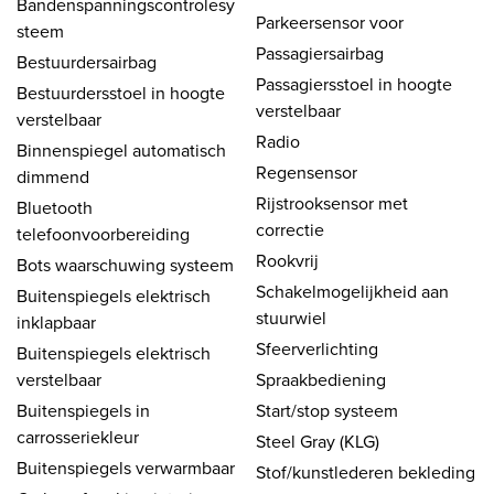
Bandenspanningscontrolesy
Parkeersensor voor
steem
Passagiersairbag
Bestuurdersairbag
Passagiersstoel in hoogte
Bestuurdersstoel in hoogte
verstelbaar
verstelbaar
Radio
Binnenspiegel automatisch
Regensensor
dimmend
Rijstrooksensor met
Bluetooth
correctie
telefoonvoorbereiding
Rookvrij
Bots waarschuwing systeem
Schakelmogelijkheid aan
Buitenspiegels elektrisch
stuurwiel
inklapbaar
Sfeerverlichting
Buitenspiegels elektrisch
verstelbaar
Spraakbediening
Buitenspiegels in
Start/stop systeem
carrosseriekleur
Steel Gray (KLG)
Buitenspiegels verwarmbaar
Stof/kunstlederen bekleding