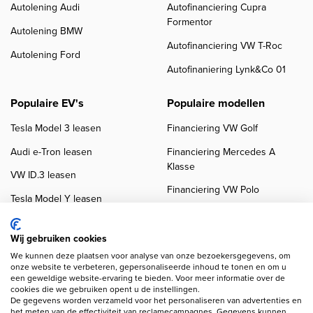
Autolening Audi
Autofinanciering Cupra
Formentor
Autolening BMW
Autofinanciering VW T-Roc
Autolening Ford
Autofinaniering Lynk&Co 01
Populaire EV's
Populaire modellen
Tesla Model 3 leasen
Financiering VW Golf
Audi e-Tron leasen
Financiering Mercedes A
Klasse
VW ID.3 leasen
Financiering VW Polo
Tesla Model Y leasen
Financiering BMW 3-Serie
VW ID.4 leasen
Financiering Audi A3
Wij gebruiken cookies
We kunnen deze plaatsen voor analyse van onze bezoekersgegevens, om
onze website te verbeteren, gepersonaliseerde inhoud te tonen en om u
een geweldige website-ervaring te bieden. Voor meer informatie over de
cookies die we gebruiken opent u de instellingen.
De gegevens worden verzameld voor het personaliseren van advertenties en
het meten van de effectiviteit van reclamecampagnes. Gegevens kunnen