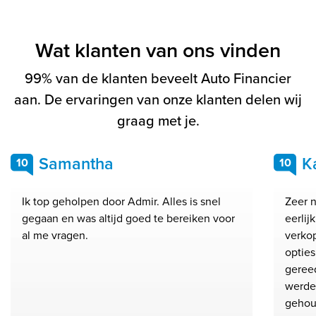
Wat klanten van ons vinden
99% van de klanten beveelt Auto Financier
aan. De ervaringen van onze klanten delen wij
graag met je.
Samantha
K
10
10
Ik top geholpen door Admir. Alles is snel
Zeer n
gegaan en was altijd goed te bereiken voor
eerlij
al me vragen.
verkop
opties
geree
werde
gehoud