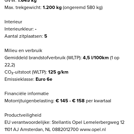
GVW:
1.645 kg
Max. trekgewicht:
1.200 kg
(ongeremd 580 kg)
Interieur
Interieurkleur:
-
Aantal zitplaatsen:
5
Milieu en verbruik
Gemiddeld brandstofverbruik (WLTP):
4,5 l/100km
(1 op
22,2)
CO₂-uitstoot (WLTP):
125 g/km
Emissieklasse:
Euro 6e
Financiële informatie
Motorrijtuigenbelasting:
€ 145 - € 158
per kwartaal
Productveiligheid
EU verantwoordelijke: Stellantis Opel Lemelerbergweg 12
1101 AJ Amsterdan, NL 0882012700 www.opel.nl