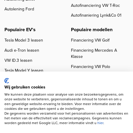
Autofinanciering VW T-Roc
Autolening Ford
Autofinaniering Lynk&Co 01
Populaire EV's
Populaire modellen
Tesla Model 3 leasen
Financiering VW Golf
Audi e-Tron leasen
Financiering Mercedes A
Klasse
VW ID.3 leasen
Financiering VW Polo
Tesla Model Y leasen
Financiering BMW 3-Serie
VW ID.4 leasen
Financiering Audi A3
Wij gebruiken cookies
We kunnen deze plaatsen voor analyse van onze bezoekersgegevens, om
onze website te verbeteren, gepersonaliseerde inhoud te tonen en om u
een geweldige website-ervaring te bieden. Voor meer informatie over de
cookies die we gebruiken opent u de instellingen.
De gegevens worden verzameld voor het personaliseren van advertenties en
het meten van de effectiviteit van reclamecampagnes. Gegevens kunnen
worden gedeeld met Google LLC, meer informatie vindt u
hier
.
Copyright navigation
Privacy verklaring
Cookieverklaring
Disclaimer