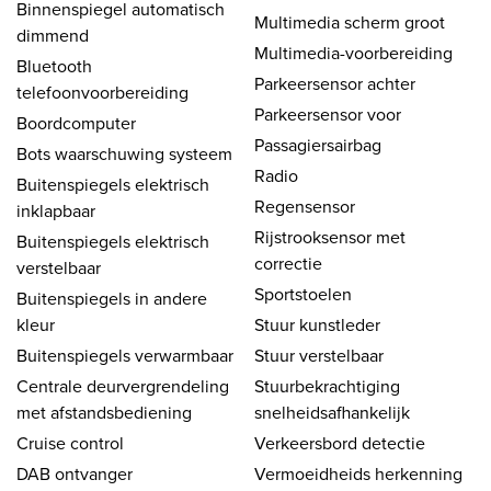
Binnenspiegel automatisch
Multimedia scherm groot
dimmend
Multimedia-voorbereiding
Bluetooth
Parkeersensor achter
telefoonvoorbereiding
Parkeersensor voor
Boordcomputer
Passagiersairbag
Bots waarschuwing systeem
Radio
Buitenspiegels elektrisch
Regensensor
inklapbaar
Rijstrooksensor met
Buitenspiegels elektrisch
correctie
verstelbaar
Sportstoelen
Buitenspiegels in andere
kleur
Stuur kunstleder
Buitenspiegels verwarmbaar
Stuur verstelbaar
Centrale deurvergrendeling
Stuurbekrachtiging
met afstandsbediening
snelheidsafhankelijk
Cruise control
Verkeersbord detectie
DAB ontvanger
Vermoeidheids herkenning