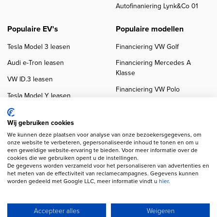
Autofinaniering Lynk&Co 01
Populaire EV's
Populaire modellen
Tesla Model 3 leasen
Financiering VW Golf
Audi e-Tron leasen
Financiering Mercedes A
Klasse
VW ID.3 leasen
Financiering VW Polo
Tesla Model Y leasen
Financiering BMW 3-Serie
VW ID.4 leasen
Financiering Audi A3
Wij gebruiken cookies
We kunnen deze plaatsen voor analyse van onze bezoekersgegevens, om
onze website te verbeteren, gepersonaliseerde inhoud te tonen en om u
een geweldige website-ervaring te bieden. Voor meer informatie over de
cookies die we gebruiken opent u de instellingen.
De gegevens worden verzameld voor het personaliseren van advertenties en
het meten van de effectiviteit van reclamecampagnes. Gegevens kunnen
worden gedeeld met Google LLC, meer informatie vindt u
hier
.
Copyright navigation
Privacy verklaring
Cookieverklaring
Disclaimer
Klanten beoordelingen
Autobedrijven
Accepteer alles
Weigeren