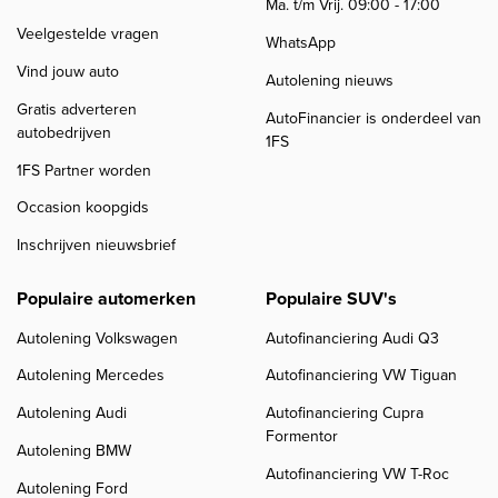
Ma. t/m Vrij. 09:00 - 17:00
Veelgestelde vragen
WhatsApp
Vind jouw auto
Autolening nieuws
Gratis adverteren
AutoFinancier is onderdeel van
autobedrijven
1FS
1FS Partner worden
Occasion koopgids
Inschrijven nieuwsbrief
Populaire automerken
Populaire SUV's
Autolening Volkswagen
Autofinanciering Audi Q3
Autolening Mercedes
Autofinanciering VW Tiguan
Autolening Audi
Autofinanciering Cupra
Formentor
Autolening BMW
Autofinanciering VW T-Roc
Autolening Ford