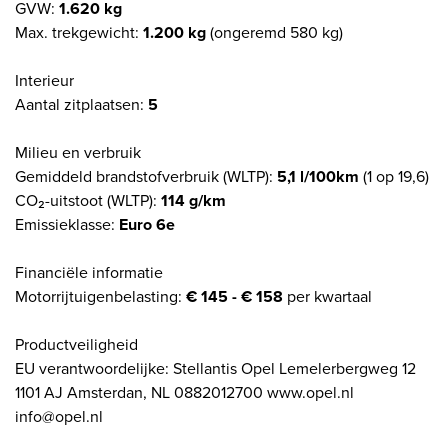
GVW:
1.620 kg
Max. trekgewicht:
1.200 kg
(ongeremd 580 kg)
Interieur
Aantal zitplaatsen:
5
Milieu en verbruik
Gemiddeld brandstofverbruik (WLTP):
5,1 l/100km
(1 op 19,6)
CO₂-uitstoot (WLTP):
114 g/km
Emissieklasse:
Euro 6e
Financiële informatie
Motorrijtuigenbelasting:
€ 145 - € 158
per kwartaal
Productveiligheid
EU verantwoordelijke: Stellantis Opel Lemelerbergweg 12
1101 AJ Amsterdan, NL 0882012700 www.opel.nl
info@opel.nl