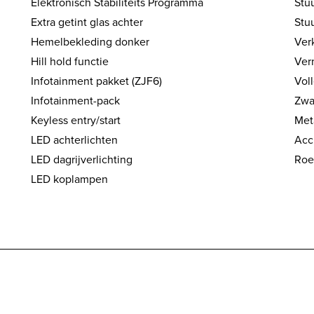
Elektronisch Stabiliteits Programma
Stuu
Extra getint glas achter
Stu
Hemelbekleding donker
Ver
Hill hold functie
Ver
Infotainment pakket (ZJF6)
Vol
Infotainment-pack
Zwar
Keyless entry/start
Met
LED achterlichten
Acc
LED dagrijverlichting
Roet
LED koplampen