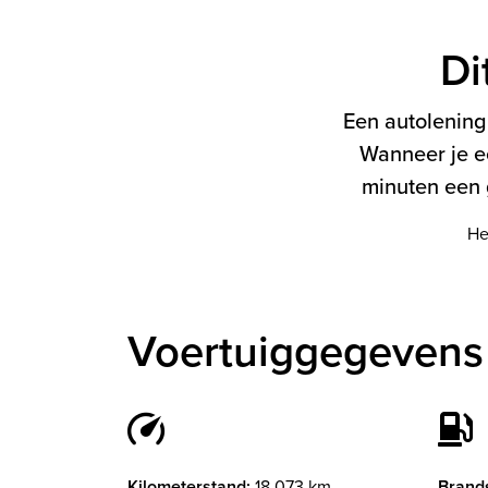
Di
Een autolening 
Wanneer je e
minuten een g
He
Voertuiggegevens
Kilometerstand:
18.073 km
Brands