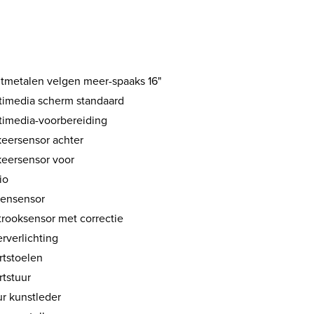
htmetalen velgen meer-spaaks 16"
timedia scherm standaard
timedia-voorbereiding
keersensor achter
keersensor voor
io
ensensor
trooksensor met correctie
rverlichting
rtstoelen
rtstuur
ur kunstleder