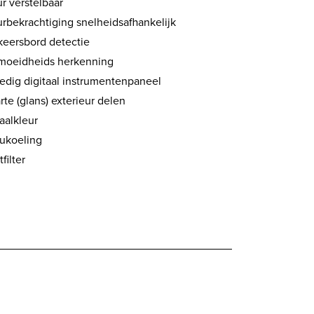
r verstelbaar
urbekrachtiging snelheidsafhankelijk
keersbord detectie
moeidheids herkenning
ledig digitaal instrumentenpaneel
te (glans) exterieur delen
aalkleur
ukoeling
filter