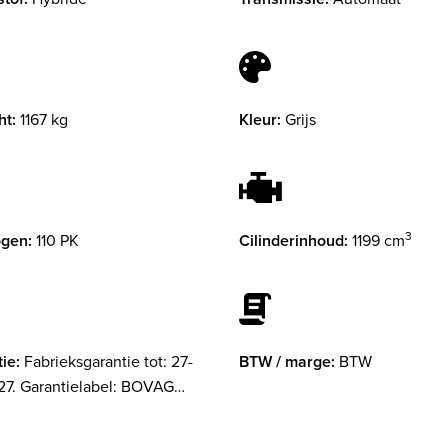
ht:
1167 kg
Kleur:
Grijs
3
gen:
110 PK
Cilinderinhoud:
1199 cm
ie:
Fabrieksgarantie tot: 27-
BTW / marge:
BTW
7. Garantielabel: BOVAG
ie (12 maanden)