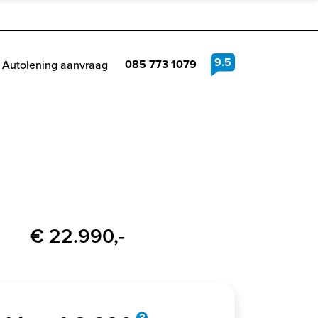
9.5
085 773 1079
Autolening aanvraag
€ 22.990,-