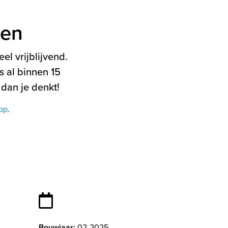
ten
el vrijblijvend.
 al binnen 15
 dan je denkt!
pp
.
Bouwjaar:
02-2025