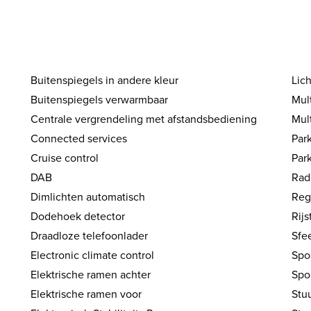
Buitenspiegels in andere kleur
Lic
Buitenspiegels verwarmbaar
Mul
Centrale vergrendeling met afstandsbediening
Mul
Connected services
Par
Cruise control
Par
DAB
Rad
Dimlichten automatisch
Reg
Dodehoek detector
Rijs
Draadloze telefoonlader
Sfee
Electronic climate control
Spo
Elektrische ramen achter
Spo
Elektrische ramen voor
Stu