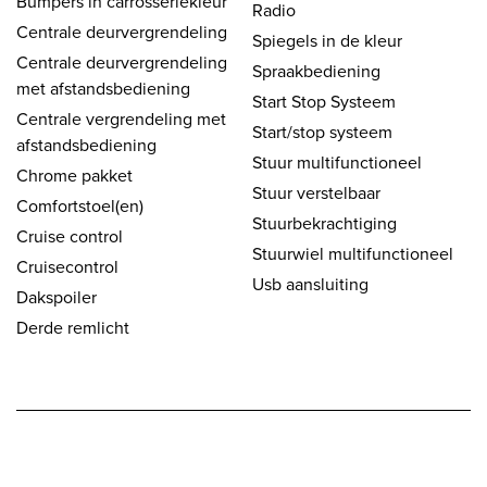
Bumpers in carrosseriekleur
Radio
Centrale deurvergrendeling
Spiegels in de kleur
Centrale deurvergrendeling
Spraakbediening
met afstandsbediening
Start Stop Systeem
Centrale vergrendeling met
Start/stop systeem
afstandsbediening
Stuur multifunctioneel
Chrome pakket
Stuur verstelbaar
Comfortstoel(en)
Stuurbekrachtiging
Cruise control
Stuurwiel multifunctioneel
Cruisecontrol
Usb aansluiting
Dakspoiler
Derde remlicht