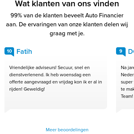
Wat klanten van ons vinden
99% van de klanten beveelt Auto Financier
aan. De ervaringen van onze klanten delen wij
graag met je.
Fatih
D
10
9
Vriendelijke adviseurs! Secuur, snel en
Na ja
dienstverlenend. Ik heb woensdag een
Neder
offerte aangevraagd en vrijdag kon ik er al in
super 
rijden! Geweldig!
te ma
Team!
Meer beoordelingen