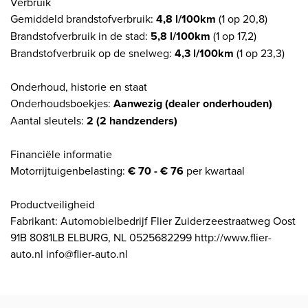
Verbruik
Gemiddeld brandstofverbruik:
4,8 l/100km
(1 op 20,8)
Brandstofverbruik in de stad:
5,8 l/100km
(1 op 17,2)
Brandstofverbruik op de snelweg:
4,3 l/100km
(1 op 23,3)
Onderhoud, historie en staat
Onderhoudsboekjes:
Aanwezig (dealer onderhouden)
Aantal sleutels:
2 (2 handzenders)
Financiële informatie
Motorrijtuigenbelasting:
€ 70 - € 76
per kwartaal
Productveiligheid
Fabrikant: Automobielbedrijf Flier Zuiderzeestraatweg Oost
91B 8081LB ELBURG, NL 0525682299 http://www.flier-
auto.nl info@flier-auto.nl