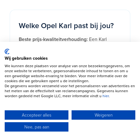
Welke Opel Karl past bij jou?
Beste prijs-kwaliteitverhouding:
Een Karl
Selection of Edition is ruim voldoende uitgerust
voor dagelijks gebruik tegen de laagste
Wij gebruiken cookies
occasionprijs binnen het gamma.
We kunnen deze plaatsen voor analyse van onze bezoekersgegevens, om
onze website te verbeteren, gepersonaliseerde inhoud te tonen en om u
een geweldige website-ervaring te bieden. Voor meer informatie over de
Voor starters en jonge bestuurders:
De
cookies die we gebruiken opent u de instellingen.
overzichtelijke afmetingen en lage
De gegevens worden verzameld voor het personaliseren van advertenties en
het meten van de effectiviteit van reclamecampagnes. Gegevens kunnen
gebruikskosten maken de Karl een logische
worden gedeeld met Google LLC, meer informatie vindt u
hier
.
keuze als eerste auto.
Accepteer alles
Weigeren
Voor gezinnen op zoek naar een tweede auto:
Dankzij vijf deuren en een verrassend ruim
Nee, pas aan
interieur is de Karl ook praktisch inzetbaar als