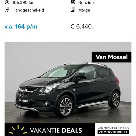
105.390 km
Benzine
Handgeschakeld
Marge
v.a. 164 p/m
€ 6.440,-