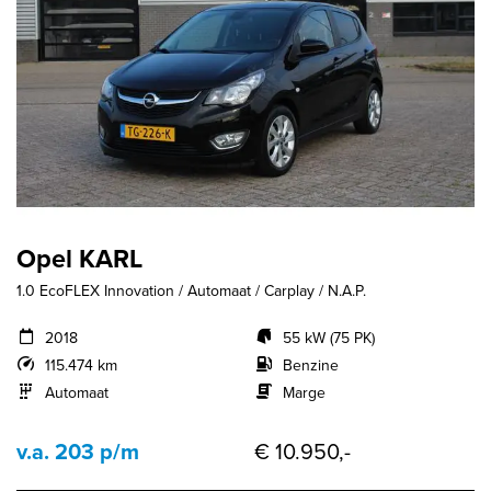
Opel KARL
1.0 EcoFLEX Innovation / Automaat / Carplay / N.A.P.
2018
55 kW (75 PK)
115.474 km
Benzine
Automaat
Marge
v.a. 203 p/m
€ 10.950,-