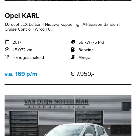
Opel KARL
1.0 ecoFLEX Edition | Nieuwe Koppeling | All-Season Banden |
Cruise Control | Airco | C...
2017
55 kW (75 PK)
45.072 km
Benzine
Handgeschakeld
Marge
v.a. 169 p/m
€ 7.950,-