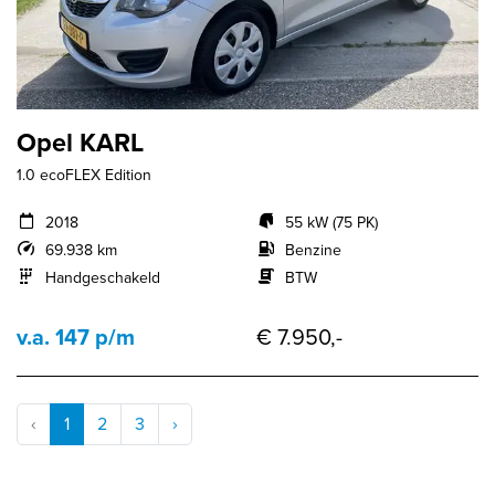
Opel KARL
1.0 ecoFLEX Edition
2018
55 kW (75 PK)
69.938 km
Benzine
Handgeschakeld
BTW
v.a. 147 p/m
€ 7.950,-
‹
1
2
3
›