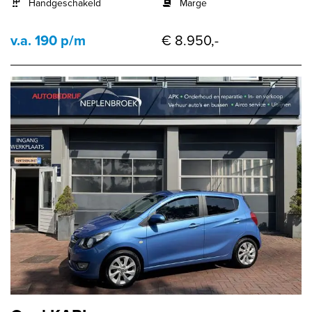
Handgeschakeld
Marge
v.a. 190 p/m
€ 8.950,-