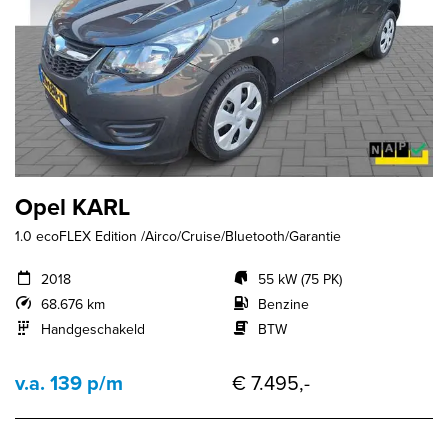
Opel KARL
1.0 ecoFLEX Edition /Airco/Cruise/Bluetooth/Garantie
2018
55 kW (75 PK)
68.676 km
Benzine
Handgeschakeld
BTW
v.a. 139 p/m
€ 7.495,-