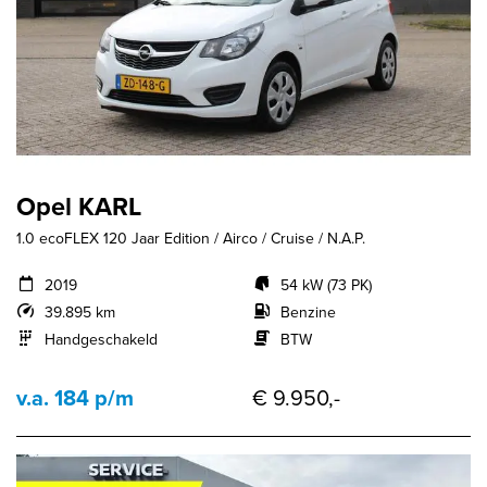
Opel KARL
1.0 ecoFLEX 120 Jaar Edition / Airco / Cruise / N.A.P.
2019
54 kW (73 PK)
39.895 km
Benzine
Handgeschakeld
BTW
v.a. 184 p/m
€ 9.950,-