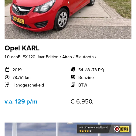
Opel KARL
1.0 ecoFLEX 120 Jaar Edition / Airco / Bleutooth /
2019
54 kW (73 PK)
78.751 km
Benzine
Handgeschakeld
BTW
v.a. 129 p/m
€ 6.950,-