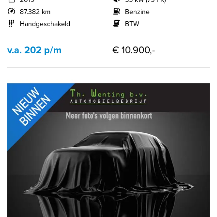
87.382 km
Benzine
Handgeschakeld
BTW
v.a. 202 p/m
€ 10.900,-