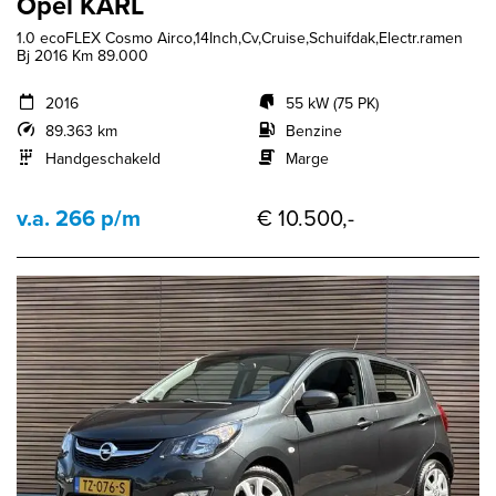
Opel KARL
1.0 ecoFLEX Cosmo Airco,14Inch,Cv,Cruise,Schuifdak,Electr.ramen
Bj 2016 Km 89.000
2016
55 kW (75 PK)
89.363 km
Benzine
Handgeschakeld
Marge
v.a. 266 p/m
€ 10.500,-