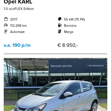
Opel KARL
1.0 ecoFLEX Edition
2017
55 kW (75 PK)
112.268 km
Benzine
Automaat
Marge
v.a. 190 p/m
€ 8.950,-