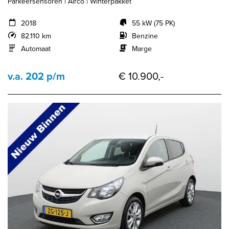
Parkeersensoren | Airco | Winterpakket
2018
55 kW (75 PK)
82.110 km
Benzine
Automaat
Marge
v.a. 202 p/m
€ 10.900,-