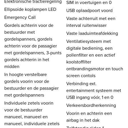
Elektronische tractieregeling
SIM in voertuigen en 0
Ellipsoïde koplampen LED
USB oplaadpoort voord
Emergency Call
Vaste achterruit met een
Gordels achterin voor de
interval ruitenwisser
bestuurder met
Vaste laaduimteafdekking
gordelspanners, gordels
Ventilatiesysteem met
achterin voor de passagier
digitale bediening, een
met gordelspanners, 3-punts
pollenfilter en een actief
gordels achterin in het
koolstoffilter
midden
ontbrandingsmotor en touch
In hoogte verstelbare
screen contols
gordels voorin voor de
Verbinding ext.
bestuurder en de passagier
entertainment systeem met
met gordelspanners
USB ingang vóór, 1 en 0
Individuele zetels voorin
Verkeersbordherkenning
voor de bestuurder
Voorin en achterin een
manueel, manueel en
airbag in het dak
manueel, individuele zetels