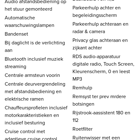
Audio afstandsbediening op
Parkeerhulp achter en
het stuur gemonteerd
begeleidingsscherm
Automatische
Parkeerhulp achteraan en
waarschuwingslampen
radar & camera
Bandenset
Privacy glas achteraan en
Bij daglicht is de verlichting
zijkant achter
aan
RDS audio-apparatuur
Bluetooth inclusief muziek
digitale radio, Touch Screen,
streaming
Kleurenscherm, 0 en leest
Centrale armsteun voorin
MP3
Centrale deurvergrendeling
Remhulp
met afstandsbediening en
Remsyst ter prev mrdere
elektrische ramen
botsingen
Chauffeursprofielen inclusief
Rijstrook-aassistent 180 en
motorkarakteristieken en
112
inclusief besturing
Roetfilter
Cruise control met
Ruitenwisser met een
adaptieve cruise control