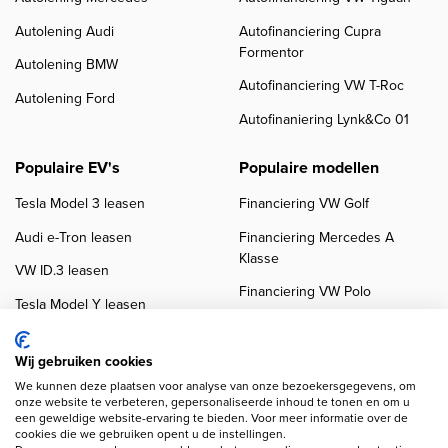
Autolening Audi
Autofinanciering Cupra
Formentor
Autolening BMW
Autofinanciering VW T-Roc
Autolening Ford
Autofinaniering Lynk&Co 01
Populaire EV's
Populaire modellen
Tesla Model 3 leasen
Financiering VW Golf
Audi e-Tron leasen
Financiering Mercedes A
Klasse
VW ID.3 leasen
Financiering VW Polo
Tesla Model Y leasen
Financiering BMW 3-Serie
VW ID.4 leasen
Financiering Audi A3
Wij gebruiken cookies
We kunnen deze plaatsen voor analyse van onze bezoekersgegevens, om
onze website te verbeteren, gepersonaliseerde inhoud te tonen en om u
een geweldige website-ervaring te bieden. Voor meer informatie over de
cookies die we gebruiken opent u de instellingen.