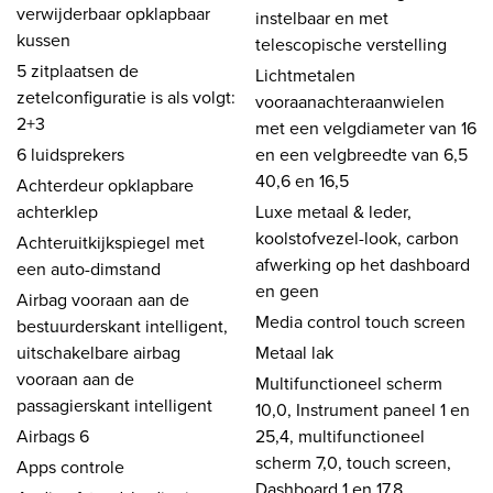
verwijderbaar opklapbaar
instelbaar en met
kussen
telescopische verstelling
5 zitplaatsen de
Lichtmetalen
zetelconfiguratie is als volgt:
vooraanachteraanwielen
2+3
met een velgdiameter van 16
6 luidsprekers
en een velgbreedte van 6,5
40,6 en 16,5
Achterdeur opklapbare
achterklep
Luxe metaal & leder,
koolstofvezel-look, carbon
Achteruitkijkspiegel met
afwerking op het dashboard
een auto-dimstand
en geen
Airbag vooraan aan de
Media control touch screen
bestuurderskant intelligent,
uitschakelbare airbag
Metaal lak
vooraan aan de
Multifunctioneel scherm
passagierskant intelligent
10,0, Instrument paneel 1 en
Airbags 6
25,4, multifunctioneel
scherm 7,0, touch screen,
Apps controle
Dashboard 1 en 17,8