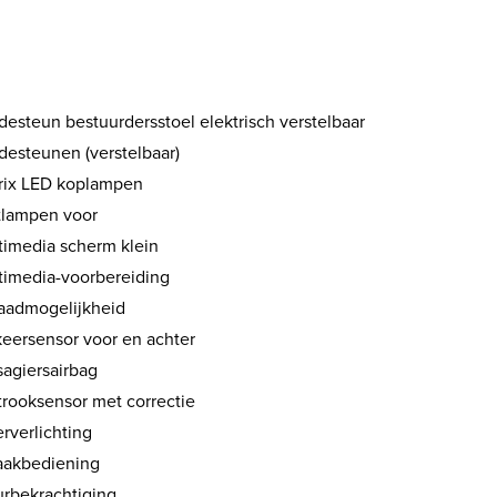
desteun bestuurdersstoel elektrisch verstelbaar
desteunen (verstelbaar)
rix LED koplampen
tlampen voor
timedia scherm klein
timedia-voorbereiding
aadmogelijkheid
keersensor voor en achter
sagiersairbag
trooksensor met correctie
rverlichting
aakbediening
urbekrachtiging