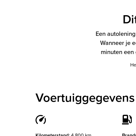
Di
Een autolening 
Wanneer je e
minuten een g
He
Voertuiggegevens
Kilometerstand:
4.800 km
Brands