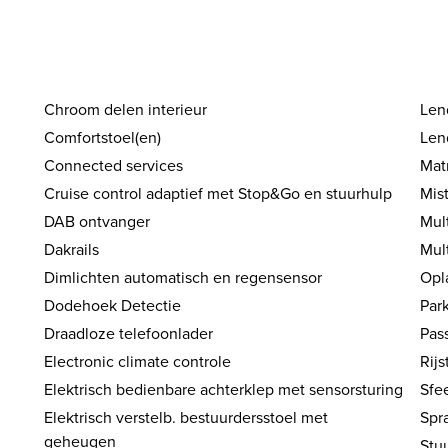
Chroom delen interieur
Len
Comfortstoel(en)
Len
Connected services
Mat
Cruise control adaptief met Stop&Go en stuurhulp
Mis
DAB ontvanger
Mul
Dakrails
Mul
Dimlichten automatisch en regensensor
Opl
Dodehoek Detectie
Par
Draadloze telefoonlader
Pas
Electronic climate controle
Rijs
Elektrisch bedienbare achterklep met sensorsturing
Sfee
Elektrisch verstelb. bestuurdersstoel met
Spr
geheugen
Stu