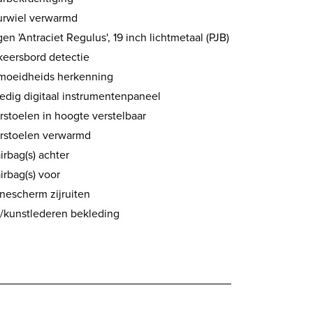
urwiel verwarmd
en 'Antraciet Regulus', 19 inch lichtmetaal (PJB)
keersbord detectie
moeidheids herkenning
ledig digitaal instrumentenpaneel
rstoelen in hoogte verstelbaar
rstoelen verwarmd
airbag(s) achter
airbag(s) voor
nescherm zijruiten
f/kunstlederen bekleding