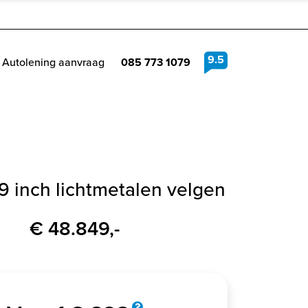
9.5
Autolening aanvraag
085 773 1079
19 inch lichtmetalen velgen
€ 48.849,-