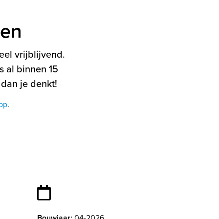
ten
el vrijblijvend.
 al binnen 15
 dan je denkt!
pp
.
Bouwjaar:
04-2026