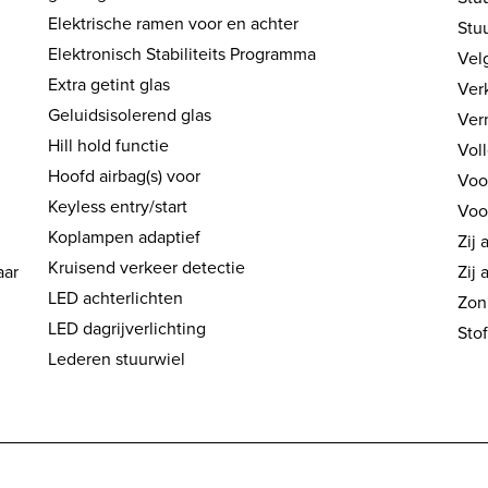
Elektrische ramen voor en achter
Stu
Elektronisch Stabiliteits Programma
Velg
Extra getint glas
Ver
Geluidsisolerend glas
Ver
Hill hold functie
Vol
Hoofd airbag(s) voor
Voo
Keyless entry/start
Voo
Koplampen adaptief
Zij 
Kruisend verkeer detectie
aar
Zij 
LED achterlichten
Zon
LED dagrijverlichting
Sto
Lederen stuurwiel