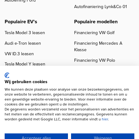
Autolening Ford
Autofinaniering Lynk&Co 01
Populaire EV's
Populaire modellen
Tesla Model 3 leasen
Financiering VW Golf
Audi e-Tron leasen
Financiering Mercedes A
Klasse
VW ID.3 leasen
Financiering VW Polo
Tesla Model Y leasen
Financiering BMW 3-Serie
VW ID.4 leasen
Financiering Audi A3
Wij gebruiken cookies
We kunnen deze plaatsen voor analyse van onze bezoekersgegevens, om
onze website te verbeteren, gepersonaliseerde inhoud te tonen en om u
een geweldige website-ervaring te bieden. Voor meer informatie over de
cookies die we gebruiken opent u de instellingen.
De gegevens worden verzameld voor het personaliseren van advertenties en
het meten van de effectiviteit van reclamecampagnes. Gegevens kunnen
worden gedeeld met Google LLC, meer informatie vindt u
hier
.
Copyright navigation
Privacy verklaring
Cookieverklaring
Disclaimer
Klanten beoordelingen
Autobedrijven
Accepteer alles
Weigeren