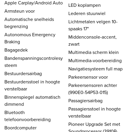
Apple Carplay/Android Auto
LED koplampen
Armsteun voor
Lederen stuurwiel
Automatische snelheids
Lichtmetalen velgen 10-
begrenzing
spaaks 17"
Autonomous Emergency
Middenconsole-accent,
Braking
zwart
Bagagedek
Multimedia scherm klein
Bandenspanningscontrolesy
Multimedia-voorbereiding
steem
Navigatiesysteem full map
Bestuurdersairbag
Parkeersensor voor
Bestuurdersstoel in hoogte
Parkeersensoren achter
verstelbaar
(990E0-54P53-015)
Binnenspiegel automatisch
Passagiersairbag
dimmend
Passagiersstoel in hoogte
Bluetooth
verstelbaar
telefoonvoorbereiding
Pioneer Upgrade Set met
Boordcomputer
Soundprocessor (3910P-